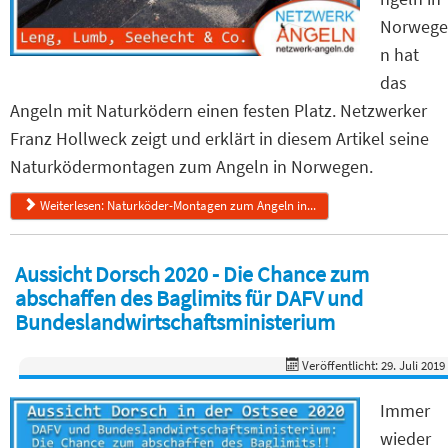
Norwege
n hat
das
Angeln mit Naturködern einen festen Platz. Netzwerker
Franz Hollweck zeigt und erklärt in diesem Artikel seine
Naturködermontagen zum Angeln in Norwegen.
Weiterlesen: Naturköder-Montagen zum Angeln in...
Aussicht Dorsch 2020 - Die Chance zum
abschaffen des Baglimits für DAFV und
Bundeslandwirtschaftsministerium
Veröffentlicht: 29. Juli 2019
Immer
wieder