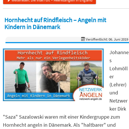
Weiterlesen: Die Insel ruft – Meeresangeln in England
Hornhecht auf Rindfleisch – Angeln mit
Kindern in Dänemark
Veröffentlicht: 06. Juni 2019
Johanne
s
Lohmöll
er
(Lehrer)
und
Netzwer
ker Dirk
"Saza" Sazalowski waren mit einer Kindergruppe zum
Hornhecht angeln in Dänemark. Als "haltbarer" und