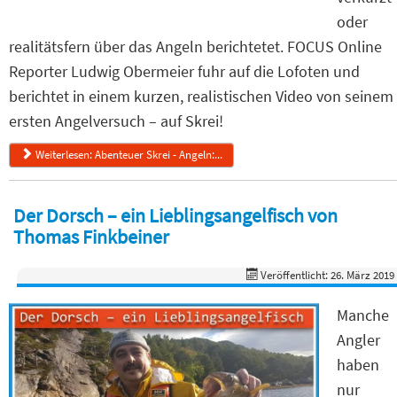
oder
realitätsfern über das Angeln berichtetet. FOCUS Online
Reporter Ludwig Obermeier fuhr auf die Lofoten und
berichtet in einem kurzen, realistischen Video von seinem
ersten Angelversuch – auf Skrei!
Weiterlesen: Abenteuer Skrei - Angeln:...
Der Dorsch – ein Lieblingsangelfisch von
Thomas Finkbeiner
Veröffentlicht: 26. März 2019
Manche
Angler
haben
nur