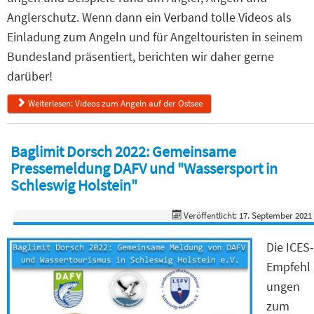
Anglerschutz. Wenn dann ein Verband tolle Videos als
Einladung zum Angeln und für Angeltouristen in seinem
Bundesland präsentiert, berichten wir daher gerne
darüber!
Weiterlesen: Videos zum Angeln auf der Ostsee
Baglimit Dorsch 2022: Gemeinsame
Pressemeldung DAFV und "Wassersport in
Schleswig Holstein"
Veröffentlicht: 17. September 2021
Die ICES-
Empfehl
ungen
zum