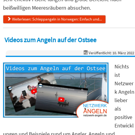
beißwilligen Meeresräubern absuchen.
Weiterlesen: Schleppangeln in Norwegen: Einfach und...
Videos zum Angeln auf der Ostsee
Veröffentlicht: 10. März 2022
Nichts
ist
Netzwer
k Angeln
lieber
als
positive
Entwickl
ungen und Beispiele rund um Angler, Angeln und