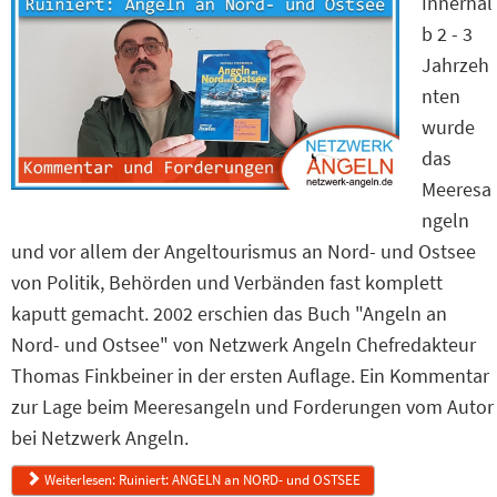
Innerhal
b 2 - 3
Jahrzeh
nten
wurde
das
Meeresa
ngeln
und vor allem der Angeltourismus an Nord- und Ostsee
von Politik, Behörden und Verbänden fast komplett
kaputt gemacht. 2002 erschien das Buch "Angeln an
Nord- und Ostsee" von Netzwerk Angeln Chefredakteur
Thomas Finkbeiner in der ersten Auflage. Ein Kommentar
zur Lage beim Meeresangeln und Forderungen vom Autor
bei Netzwerk Angeln.
Weiterlesen: Ruiniert: ANGELN an NORD- und OSTSEE