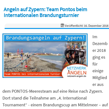
Angeln auf Zypern: Team Pontos beim
Internationalen Brandungsturnier
Veröffentlicht: 16. Dezember 2018
Im
Dezemb
er 2018
ging es
für
einige
Mitglied
er aus
dem PONTOS-Meeresteam auf eine Reise nach Zypern.
Dort stand die Teilnahme am „4. International
Tournament“ - einem Brandungscup am Mittelmeer – auf