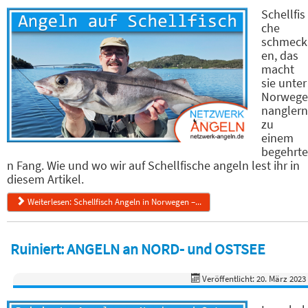
Schellfis
che
schmeck
en, das
macht
sie unter
Norwege
nanglern
zu
einem
begehrte
n Fang. Wie und wo wir auf Schellfische angeln lest ihr in
diesem Artikel.
Weiterlesen: Schellfisch Angeln in Norwegen –...
Ruiniert: ANGELN an NORD- und OSTSEE
Veröffentlicht: 20. März 2023