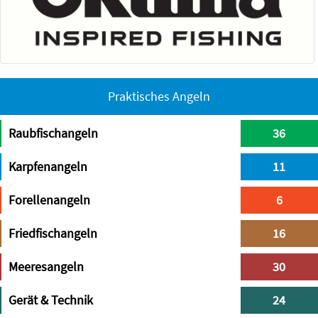
Praktisches Angeln
Raubfischangeln
36
Karpfenangeln
11
Forellenangeln
6
Friedfischangeln
16
Meeresangeln
30
Gerät & Technik
24