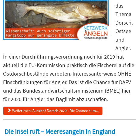
das
Thema
Dorsch,
Ostsee
und
Angler.
In einer Durchführungsverordnung noch für 2019 hat
aktuell die EU-Kommission praktisch die Fischerei auf die
Ostdorschbestände verboten. Interessanterweise OHNE
Einschränkungen für Angler. Das ist die Chance für DAFV
und das Bundeslandwirtschaftsministerium (BMEL) hier
für 2020 für Angler das Baglimit abzuschaffen.
Weiterlesen: Aussicht Dorsch 2020 - Die Chance zum...
Die Insel ruft – Meeresangeln in England