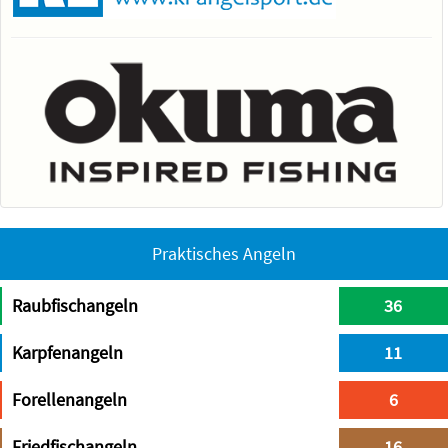
Praktisches Angeln
Raubfischangeln
36
Karpfenangeln
11
Forellenangeln
6
Friedfischangeln
16