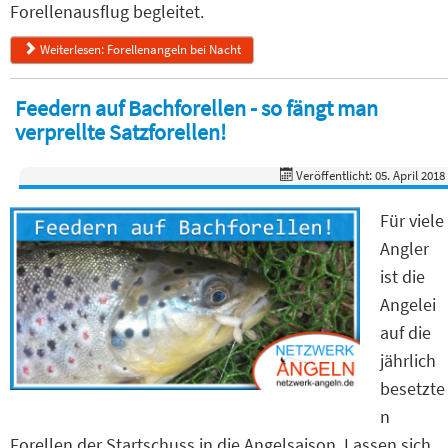
Forellenausflug begleitet.
Weiterlesen: Forellenangeln bei Nacht
Feedern auf Bachforellen - so fängt man
verprellte Satzforellen!
Veröffentlicht: 05. April 2018
Für viele
Angler
ist die
Angelei
auf die
jährlich
besetzte
n
Forellen der Startschuss in die Angelsaison. Lassen sich