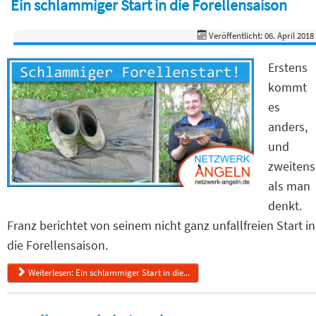
Ein schlammiger Start in die Forellensaison
Veröffentlicht: 06. April 2018
Erstens
kommt
es
anders,
und
zweitens
als man
denkt.
Franz berichtet von seinem nicht ganz unfallfreien Start in
die Forellensaison.
Weiterlesen: Ein schlammiger Start in die...