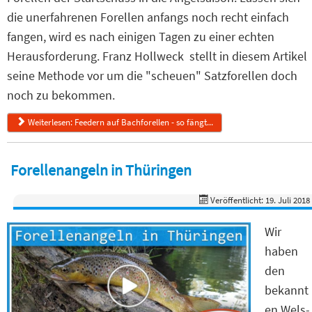
die unerfahrenen Forellen anfangs noch recht einfach
fangen, wird es nach einigen Tagen zu einer echten
Herausforderung. Franz Hollweck stellt in diesem Artikel
seine Methode vor um die "scheuen" Satzforellen doch
noch zu bekommen.
Weiterlesen: Feedern auf Bachforellen - so fängt...
Forellenangeln in Thüringen
Veröffentlicht: 19. Juli 2018
Wir
haben
den
bekannt
en Wels-