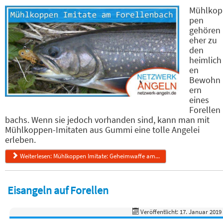
Mühlkop
pen
gehören
eher zu
den
heimlich
en
Bewohn
ern
eines
Forellen
bachs. Wenn sie jedoch vorhanden sind, kann man mit
Mühlkoppen-Imitaten aus Gummi eine tolle Angelei
erleben.
Weiterlesen: Mühlkoppen Imitate: Geheimwaffe am...
Eisangeln auf Forellen
Veröffentlicht: 17. Januar 2019