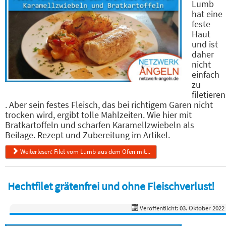
Lumb
hat eine
feste
Haut
und ist
daher
nicht
einfach
zu
filetieren
. Aber sein festes Fleisch, das bei richtigem Garen nicht
trocken wird, ergibt tolle Mahlzeiten. Wie hier mit
Bratkartoffeln und scharfen Karamellzwiebeln als
Beilage. Rezept und Zubereitung im Artikel.
Weiterlesen: Filet vom Lumb aus dem Ofen mit...
Hechtfilet grätenfrei und ohne Fleischverlust!
Veröffentlicht: 03. Oktober 2022