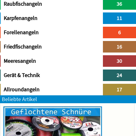
Raubfischangeln
36
Karpfenangeln
11
Forellenangeln
6
Friedfischangeln
16
Meeresangeln
30
Gerät & Technik
24
Allroundangeln
17
Beliebte Artikel