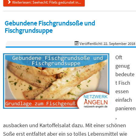
Weiterlesen: Seehecht: Filets gedünstet in...
Gebundene Fischgrundsoße und
Fischgrundsuppe
Veröffentlicht: 22. September 2018
Oft
genug
bedeute
t Fisch
essen
einfach
panieren
,
ausbacken und Kartoffelsalat dazu. Mit einer schönen
Soße erst entfaltet aber ein so tolles Lebensmittel wie