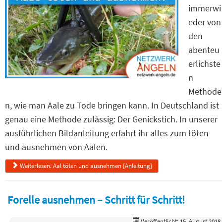
immerwi
eder von
den
abenteu
erlichste
n
Methode
n, wie man Aale zu Tode bringen kann. In Deutschland ist
genau eine Methode zulässig: Der Genickstich. In unserer
ausführlichen Bildanleitung erfahrt ihr alles zum töten
und ausnehmen von Aalen.
Weiterlesen: Aal töten und ausnehmen [Anleitung]
Forelle ausnehmen – Schritt für Schritt!
Veröffentlicht: 15. August 2018