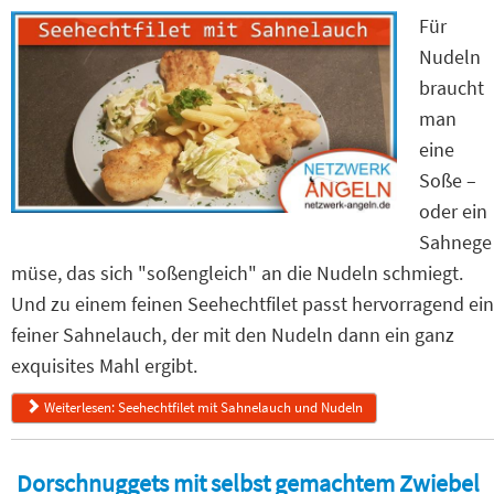
Für
Nudeln
braucht
man
eine
Soße –
oder ein
Sahnege
müse, das sich "soßengleich" an die Nudeln schmiegt.
Und zu einem feinen Seehechtfilet passt hervorragend ein
feiner Sahnelauch, der mit den Nudeln dann ein ganz
exquisites Mahl ergibt.
Weiterlesen: Seehechtfilet mit Sahnelauch und Nudeln
Dorschnuggets mit selbst gemachtem Zwiebel