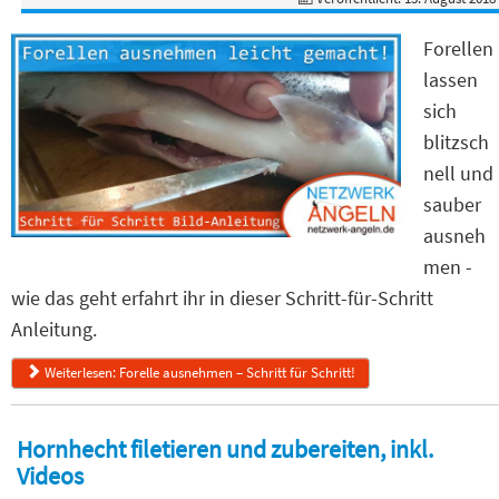
Forellen
lassen
sich
blitzsch
nell und
sauber
ausneh
men -
wie das geht erfahrt ihr in dieser Schritt-für-Schritt
Anleitung.
Weiterlesen: Forelle ausnehmen – Schritt für Schritt!
Hornhecht filetieren und zubereiten, inkl.
Videos