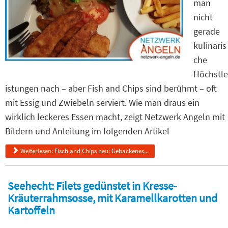
man
nicht
gerade
kulinaris
che
Höchstle
istungen nach – aber Fish and Chips sind berühmt – oft
mit Essig und Zwiebeln serviert. Wie man draus ein
wirklich leckeres Essen macht, zeigt Netzwerk Angeln mit
Bildern und Anleitung im folgenden Artikel
Weiterlesen: Fisch and Chips neu: Gebackenes...
Seehecht: Filets gedünstet in Kresse-
Kräuterrahmsosse, mit Karamellkarotten und
Kartoffeln