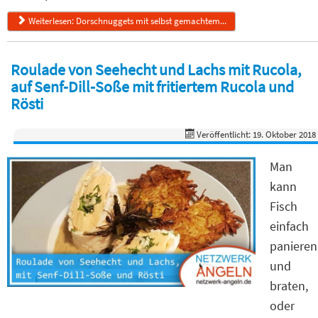
Weiterlesen: Dorschnuggets mit selbst gemachtem...
Roulade von Seehecht und Lachs mit Rucola,
auf Senf-Dill-Soße mit fritiertem Rucola und
Rösti
Veröffentlicht: 19. Oktober 2018
Man
kann
Fisch
einfach
panieren
und
braten,
oder