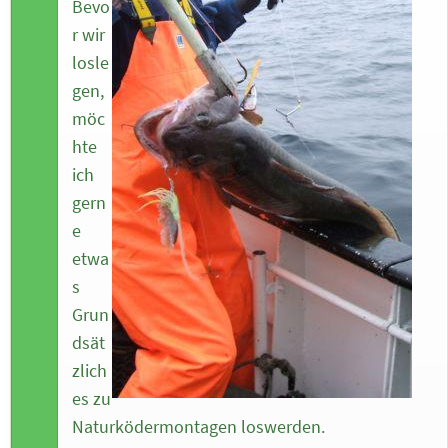
Bevo
r wir
losle
gen,
möc
hte
ich
gern
e
etwa
s
Grun
dsät
zlich
es zu
Naturködermontagen loswerden.