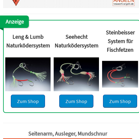
Anzeige
Steinbeisser
Leng & Lumb
Seehecht
System für
Naturködersystem
Naturködersystem
Fischfetzen
Zum Shop
Zum Shop
Zum Shop
Seitenarm, Ausleger, Mundschnur