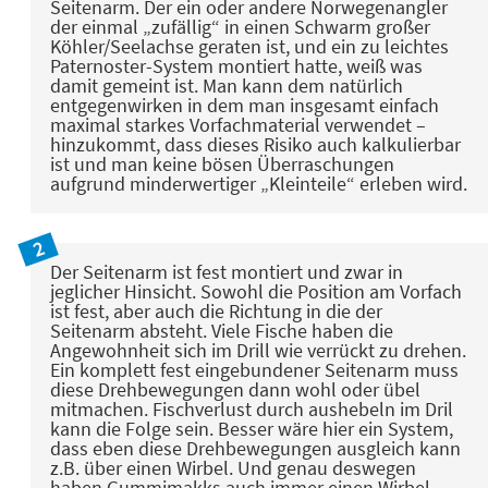
Seitenarm. Der ein oder andere Norwegenangler
der einmal „zufällig“ in einen Schwarm großer
Köhler/Seelachse geraten ist, und ein zu leichtes
Paternoster-System montiert hatte, weiß was
damit gemeint ist. Man kann dem natürlich
entgegenwirken in dem man insgesamt einfach
maximal starkes Vorfachmaterial verwendet –
hinzukommt, dass dieses Risiko auch kalkulierbar
ist und man keine bösen Überraschungen
aufgrund minderwertiger „Kleinteile“ erleben wird.
Der Seitenarm ist fest montiert und zwar in
jeglicher Hinsicht. Sowohl die Position am Vorfach
ist fest, aber auch die Richtung in die der
Seitenarm absteht. Viele Fische haben die
Angewohnheit sich im Drill wie verrückt zu drehen.
Ein komplett fest eingebundener Seitenarm muss
diese Drehbewegungen dann wohl oder übel
mitmachen. Fischverlust durch aushebeln im Dril
kann die Folge sein. Besser wäre hier ein System,
dass eben diese Drehbewegungen ausgleich kann
z.B. über einen Wirbel. Und genau deswegen
haben Gummimakks auch immer einen Wirbel.