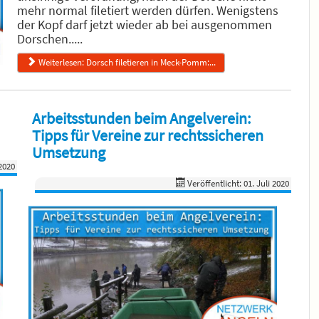
mehr normal filetiert werden dürfen. Wenigstens
der Kopf darf jetzt wieder ab bei ausgenommen
Dorschen.....
Weiterlesen: Dorsch filetieren in Meck-Pomm:...
Arbeitsstunden beim Angelverein:
Tipps für Vereine zur rechtssicheren
Umsetzung
 2020
Veröffentlicht: 01. Juli 2020