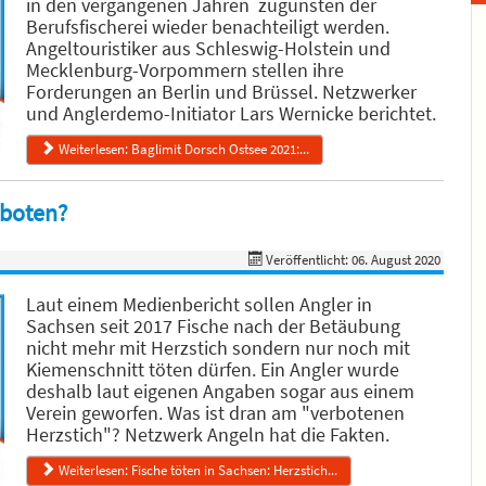
in den vergangenen Jahren zugunsten der
Berufsfischerei wieder benachteiligt werden.
Angeltouristiker aus Schleswig-Holstein und
Mecklenburg-Vorpommern stellen ihre
Forderungen an Berlin und Brüssel. Netzwerker
und Anglerdemo-Initiator Lars Wernicke berichtet.
Weiterlesen: Baglimit Dorsch Ostsee 2021:...
rboten?
Veröffentlicht: 06. August 2020
Laut einem Medienbericht sollen Angler in
Sachsen seit 2017 Fische nach der Betäubung
nicht mehr mit Herzstich sondern nur noch mit
Kiemenschnitt töten dürfen. Ein Angler wurde
deshalb laut eigenen Angaben sogar aus einem
Verein geworfen. Was ist dran am "verbotenen
Herzstich"? Netzwerk Angeln hat die Fakten.
Weiterlesen: Fische töten in Sachsen: Herzstich...