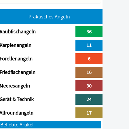
Praktisches Angeln
Raubfischangeln
36
Karpfenangeln
11
Forellenangeln
6
Friedfischangeln
16
Meeresangeln
30
Gerät & Technik
24
Allroundangeln
17
Beliebte Artikel