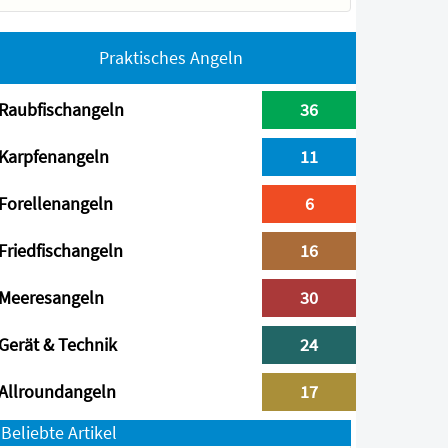
Praktisches Angeln
Raubfischangeln
36
Karpfenangeln
11
Forellenangeln
6
Friedfischangeln
16
Meeresangeln
30
Gerät & Technik
24
Allroundangeln
17
Beliebte Artikel