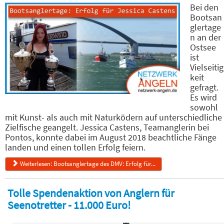
Bei den
Bootsan
glertage
n an der
Ostsee
ist
Vielseitig
keit
gefragt.
Es wird
sowohl
mit Kunst- als auch mit Naturködern auf unterschiedliche
Zielfische geangelt. Jessica Castens, Teamanglerin bei
Pontos, konnte dabei im August 2018 beachtliche Fänge
landen und einen tollen Erfolg feiern.
Weiterlesen: Bootsanglertage des DMV: Erfolg für...
Tolle Spendenaktion von Anglern für
Seenotretter - 11.000 Euro!