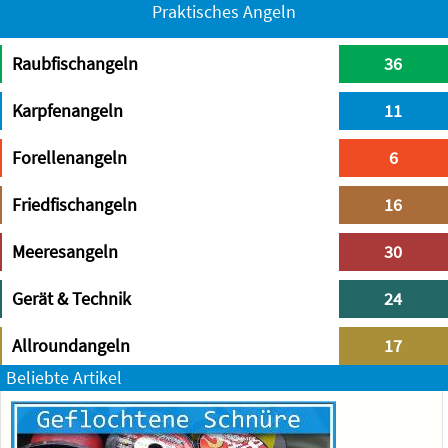
Praktisches Angeln
Raubfischangeln
36
Karpfenangeln
11
Forellenangeln
6
Friedfischangeln
16
Meeresangeln
30
Gerät & Technik
24
Allroundangeln
17
Beliebte Artikel