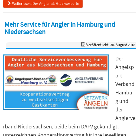
Weiterlesen: Der Angler als Glücksexperte
Mehr Service für Angler in Hamburg und
Niedersachsen
Veröffentlicht: 30. August 2018
Der
Angelsp
ort-
Verband
Hambur
g und
der
Anglerve
rband Niedersachsen, beide beim DAFV gekündigt,
unterzeichnen Kooperationsvertrag für ihre jeweiligen