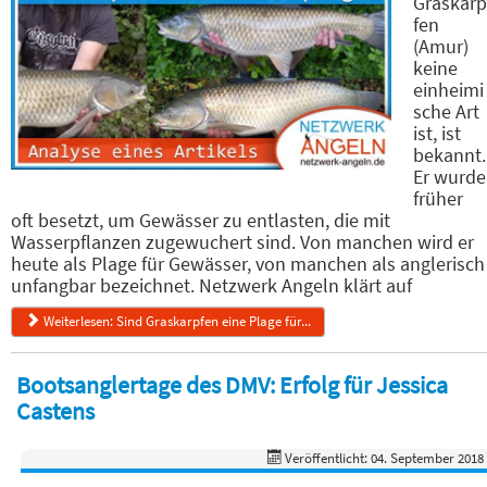
Graskarp
fen
(Amur)
keine
einheimi
sche Art
ist, ist
bekannt.
Er wurde
früher
oft besetzt, um Gewässer zu entlasten, die mit
Wasserpflanzen zugewuchert sind. Von manchen wird er
heute als Plage für Gewässer, von manchen als anglerisch
unfangbar bezeichnet. Netzwerk Angeln klärt auf
Weiterlesen: Sind Graskarpfen eine Plage für...
Bootsanglertage des DMV: Erfolg für Jessica
Castens
Veröffentlicht: 04. September 2018