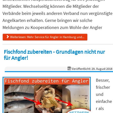
Mitglieder. Wechselseitig können die Mitglieder der
Verbände beim jeweils anderen Verband nun vergünstigte
Angelkarten erhalten. Gerne bringen wir solche
Meldungen zu Kooperationen zum Wohle der Angler
Weiterlesen: Mehr Service für Angler in Hamburg und...
Fischfond zubereiten - Grundlagen nicht nur
für Angler!
Veröffentlicht: 29. August 2018
Besser,
frischer
und
einfache
r als