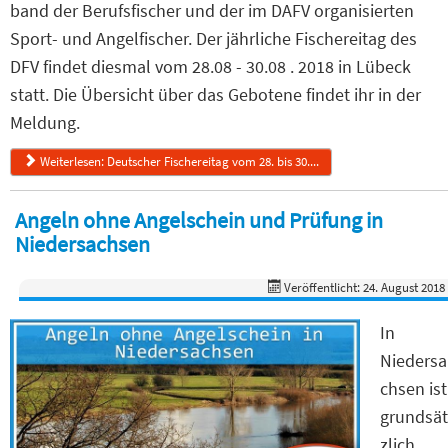
band der Berufsfischer und der im DAFV organisierten
Sport- und Angelfischer. Der jährliche Fischereitag des
DFV findet diesmal vom 28.08 - 30.08 . 2018 in Lübeck
statt. Die Übersicht über das Gebotene findet ihr in der
Meldung.
Weiterlesen: Deutscher Fischereitag vom 28. bis 30....
Angeln ohne Angelschein und Prüfung in
Niedersachsen
Veröffentlicht: 24. August 2018
In
Niedersa
chsen ist
grundsät
zlich