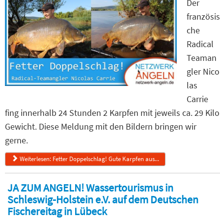
Der
französis
che
Radical
Teaman
gler Nico
las
Carrie
fing innerhalb 24 Stunden 2 Karpfen mit jeweils ca. 29 Kilo
Gewicht. Diese Meldung mit den Bildern bringen wir
gerne.
Weiterlesen: Fetter Doppelschlag! Gute Karpfen aus...
JA ZUM ANGELN! Wassertourismus in
Schleswig-Holstein e.V. auf dem Deutschen
Fischereitag in Lübeck