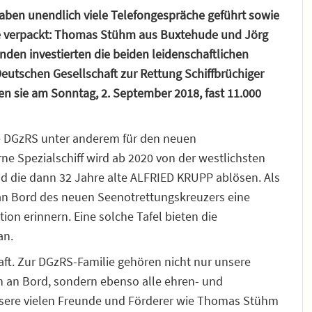
aben unendlich viele Telefongespräche geführt sowie
he verpackt: Thomas Stühm aus Buxtehude und Jörg
den investierten die beiden leidenschaftlichen
eutschen Gesellschaft zur Rettung Schiffbrüchiger
en sie am Sonntag, 2. September 2018, fast 11.000
ie DGzRS unter anderem für den neuen
 Spezialschiff wird ab 2020 von der westlichsten
d die dann 32 Jahre alte ALFRIED KRUPP ablösen. Als
an Bord des neuen Seenotrettungskreuzers eine
on erinnern. Eine solche Tafel bieten die
an.
aft. Zur DGzRS-Familie gehören nicht nur unsere
en an Bord, sondern ebenso alle ehren- und
nsere vielen Freunde und Förderer wie Thomas Stühm