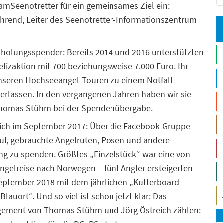
TeamSeenotretter für ein gemeinsames Ziel ein:
Ahrend, Leiter des Seenotretter-Informationszentrum
holungsspender: Bereits 2014 und 2016 unterstützten
efizaktion mit 700 beziehungsweise 7.000 Euro. Ihr
nseren Hochseeangel-Touren zu einem Notfall
erlassen. In den vergangenen Jahren haben wir sie
 Thomas Stühm bei der Spendenübergabe.
eich im September 2017: Über die Facebook-Gruppe
 auf, gebrauchte Angelruten, Posen und andere
ng zu spenden. Größtes „Einzelstück“ war eine von
Angelreise nach Norwegen – fünf Angler ersteigerten
 September 2018 mit dem jährlichen „Kutterboard-
uort“. Und so viel ist schon jetzt klar: Das
gement von Thomas Stühm und Jörg Östreich zählen: