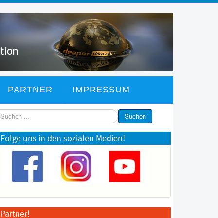
PARTNER
IMPRESSUM
chen
Suchen
Folge uns in den sozialen Medien!
Partner!