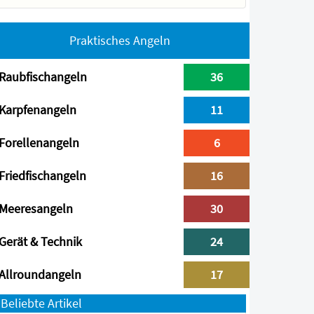
Praktisches Angeln
Raubfischangeln
36
Karpfenangeln
11
Forellenangeln
6
Friedfischangeln
16
Meeresangeln
30
Gerät & Technik
24
Allroundangeln
17
Beliebte Artikel