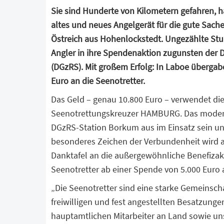
Sie sind Hunderte von Kilometern gefahren, h
altes und neues Angelgerät für die gute Sac
Östreich aus Hohenlockstedt. Ungezählte Stun
Angler in ihre Spendenaktion zugunsten der D
(DGzRS). Mit großem Erfolg: In Laboe übergab
Euro an die Seenotretter.
Das Geld – genau 10.800 Euro – verwendet d
Seenotrettungskreuzer HAMBURG. Das moderne
DGzRS-Station Borkum aus im Einsatz sein un
besonderes Zeichen der Verbundenheit wird 
Danktafel an die außergewöhnliche Benefizakti
Seenotretter ab einer Spende von 5.000 Euro 
„Die Seenotretter sind eine starke Gemeinsch
freiwilligen und fest angestellten Besatzung
hauptamtlichen Mitarbeiter an Land sowie u