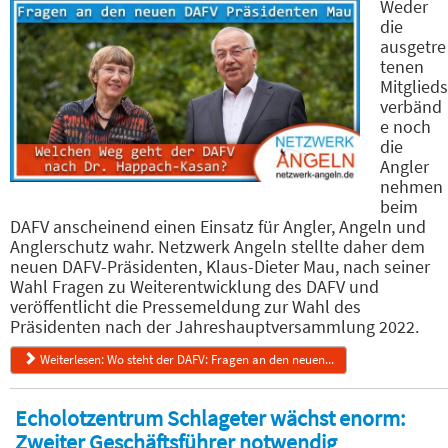
Weder
die
ausgetre
tenen
Mitglieds
verbänd
e noch
die
Angler
nehmen
beim
DAFV anscheinend einen Einsatz für Angler, Angeln und
Anglerschutz wahr. Netzwerk Angeln stellte daher dem
neuen DAFV-Präsidenten, Klaus-Dieter Mau, nach seiner
Wahl Fragen zu Weiterentwicklung des DAFV und
veröffentlicht die Pressemeldung zur Wahl des
Präsidenten nach der Jahreshauptversammlung 2022.
Weiterlesen: Wo steht der DAFV: Fragen an den neuen...
Echolotzentrum Schlageter wächst enorm:
Zweiter Geschäftsführer notwendig