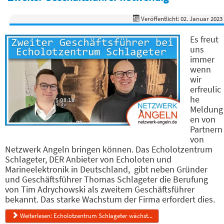
Veröffentlicht: 02. Januar 2023
Es freut
uns
immer
wenn
wir
erfreulic
he
Meldung
en von
Partnern
von
Netzwerk Angeln bringen können. Das Echolotzentrum
Schlageter, DER Anbieter von Echoloten und
Marineelektronik in Deutschland, gibt neben Gründer
und Geschäftsführer Thomas Schlageter die Berufung
von Tim Adrychowski als zweitem Geschäftsführer
bekannt. Das starke Wachstum der Firma erfordert dies.
Weiterlesen: Echolotzentrum Schlageter wächst...