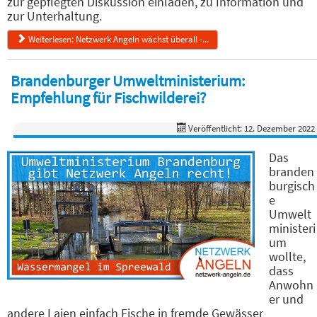
zur gepflegten Diskussion einladen, zu Information und
zur Unterhaltung.
Weiterlesen: Netzwerk Angeln wächst überall -...
Brandenburger Umweltministerium:
Empfehlung für Fischwilderei?
Veröffentlicht: 12. Dezember 2022
Das
branden
burgisch
e
Umwelt
ministeri
um
wollte,
dass
Anwohn
er und
andere Laien einfach Fische in fremde Gewässer