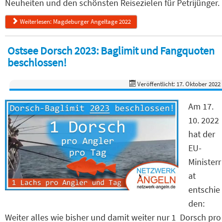
Neuheiten und den schönsten Reisezielen für Petrijünger.
Weiterlesen: Magdeburger Angeltage 2022
Ostsee Dorsch 2023: Baglimit und Fangquoten
beschlossen!
Veröffentlicht: 17. Oktober 2022
Am 17.
10. 2022
hat der
EU-
Ministerr
at
entschie
den:
Weiter alles wie bisher und damit weiter nur 1 Dorsch pro