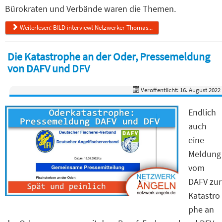
Bürokraten und Verbände waren die Themen.
Weiterlesen: BILD interviewt Netzwerker Thomas...
Die Katastrophe an der Oder, Pressemeldung
von DAFV und DFV
Veröffentlicht: 16. August 2022
Endlich
auch
eine
Meldung
vom
DAFV zur
Katastro
phe an