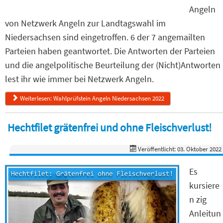
Angeln
von Netzwerk Angeln zur Landtagswahl im
Niedersachsen sind eingetroffen. 6 der 7 angemailten
Parteien haben geantwortet. Die Antworten der Parteien
und die angelpolitische Beurteilung der (Nicht)Antworten
lest ihr wie immer bei Netzwerk Angeln.
Weiterlesen: Wahlprüfstein Angeln Niedersachsen 2022
Hechtfilet grätenfrei und ohne Fleischverlust!
Veröffentlicht: 03. Oktober 2022
Es
kursiere
n zig
Anleitun