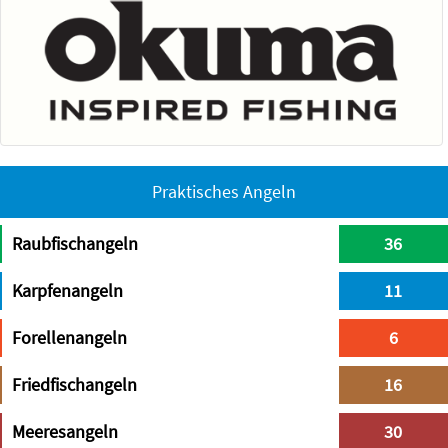
Praktisches Angeln
Raubfischangeln
36
Karpfenangeln
11
Forellenangeln
6
Friedfischangeln
16
Meeresangeln
30