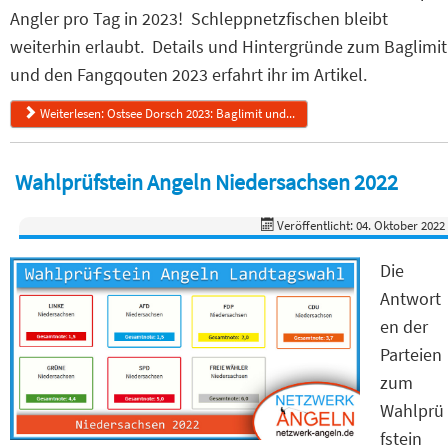
Angler pro Tag in 2023! Schleppnetzfischen bleibt
weiterhin erlaubt. Details und Hintergründe zum Baglimit
und den Fangqouten 2023 erfahrt ihr im Artikel.
Weiterlesen: Ostsee Dorsch 2023: Baglimit und...
Wahlprüfstein Angeln Niedersachsen 2022
Veröffentlicht: 04. Oktober 2022
Die
Antwort
en der
Parteien
zum
Wahlprü
fstein