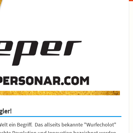
gler!
lt ein Begriff. Das allseits bekannte "Wurfecholot"
s echte Revolution und Innovation bezeichnet werden.