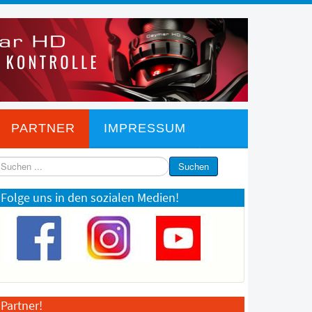
PARTNER
IMPRESSUM
chen
Suchen
Folge uns in den sozialen Medien!
Partner!