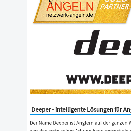
Deeper - intelligente Lösungen für An
Der Name Deeper ist Anglern auf der ganzen We
war das erste seiner Art und kann getrost al