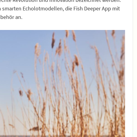
 smarten Echolotmodellen, die Fish Deeper App mit
ubehör an.