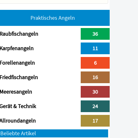
Praktisches Angeln
Raubfischangeln
36
Karpfenangeln
11
Forellenangeln
6
Friedfischangeln
16
Meeresangeln
30
Gerät & Technik
24
Allroundangeln
17
Beliebte Artikel