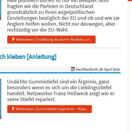
Aale plündern dürfen ist nur ein Beispiel. Also
fragten wir die Parteien in Deutschland
grundsätzlich zu ihren angelpolitischen
Einstellungen bezüglich der EU und ob und wie sie
Anglern helfen wollen. Nicht nur deswegen, aber
rechtzeitig vor der EU-Wahl.
Weiterlesen: Einstellung deutscher Parteien zur...
ch kleben [Anleitung]
Veröffentlicht: 28. April 2024
Undichte Gummistiefel sind ein Ärgernis, ganz
besonders wenn es sich um die Lieblingsstiefel
handelt. Netzwerker Franz Hollweck zeigt wie er
seine Stiefel repariert.
Weiterlesen: Gummistiefel reparieren – Risse...