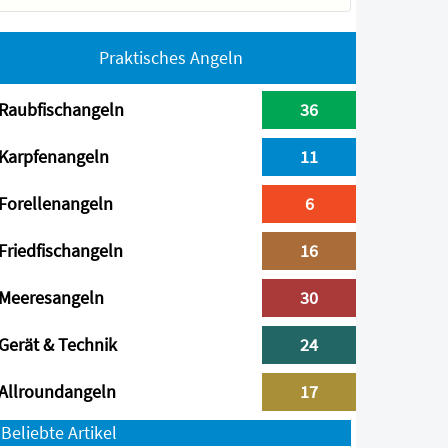
Praktisches Angeln
Raubfischangeln
36
Karpfenangeln
11
Forellenangeln
6
Friedfischangeln
16
Meeresangeln
30
Gerät & Technik
24
Allroundangeln
17
Beliebte Artikel