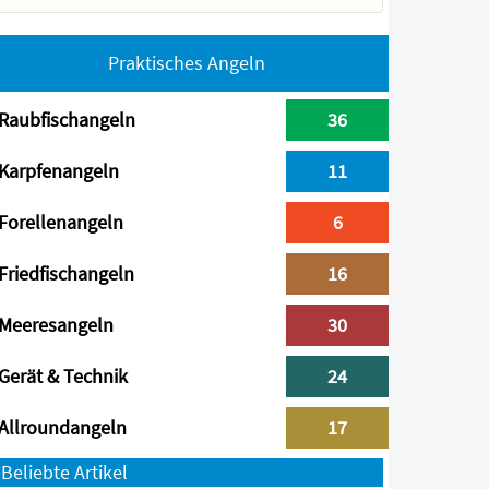
Praktisches Angeln
Raubfischangeln
36
Karpfenangeln
11
Forellenangeln
6
Friedfischangeln
16
Meeresangeln
30
Gerät & Technik
24
Allroundangeln
17
Beliebte Artikel