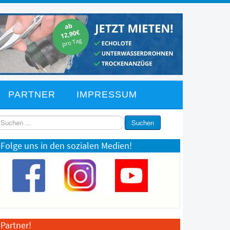
PARTNER
IMPRESSUM
chen
Suchen
Folge uns in den sozialen Medien!
Partner!