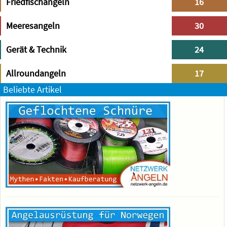
Friedfischangeln
16
Meeresangeln
30
Gerät & Technik
24
Allroundangeln
17
Beliebte Artikel