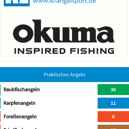
Praktisches Angeln
Raubfischangeln
36
Karpfenangeln
11
Forellenangeln
6