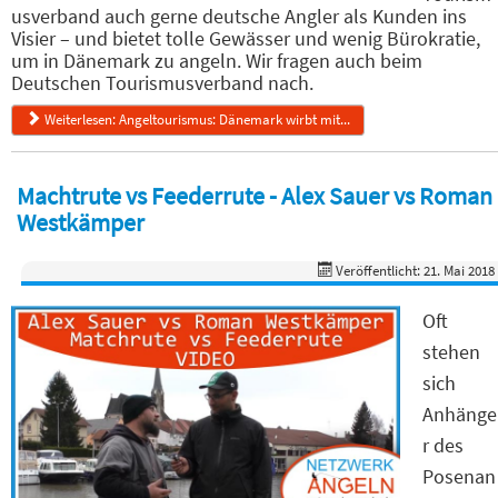
usverband auch gerne deutsche Angler als Kunden ins
Visier – und bietet tolle Gewässer und wenig Bürokratie,
um in Dänemark zu angeln. Wir fragen auch beim
Deutschen Tourismusverband nach.
Weiterlesen: Angeltourismus: Dänemark wirbt mit...
Machtrute vs Feederrute - Alex Sauer vs Roman
Westkämper
Veröffentlicht: 21. Mai 2018
Oft
stehen
sich
Anhänge
r des
Posenan