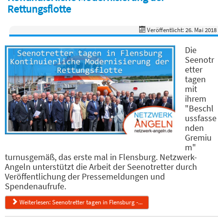
Rettungsflotte
Veröffentlicht: 26. Mai 2018
Die
Seenotr
etter
tagen
mit
ihrem
"Beschl
ussfasse
nden
Gremiu
m"
turnusgemäß, das erste mal in Flensburg. Netzwerk-
Angeln unterstützt die Arbeit der Seenotretter durch
Veröffentlichung der Pressemeldungen und
Spendenaufrufe.
Weiterlesen: Seenotretter tagen in Flensburg -...