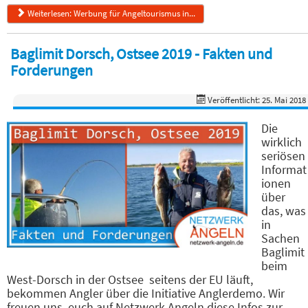
Weiterlesen: Werbung für Angeltourismus in...
Baglimit Dorsch, Ostsee 2019 - Fakten und
Forderungen
Veröffentlicht: 25. Mai 2018
Die
wirklich
seriösen
Informat
ionen
über
das, was
in
Sachen
Baglimit
beim
West-Dorsch in der Ostsee seitens der EU läuft,
bekommen Angler über die Initiative Anglerdemo. Wir
freuen uns, euch auf Netzwerk Angeln diese Infos zur