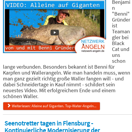
Benjami
n
"Benni"
Gründer
ist
Teaman
gler bei
Black
Cat und
uns
schon
lange verbunden. Besonders bekannt ist Benni für
Karpfen und Wallerangeln. Wie man handeln muss, wenn
man ganz gezielt richtig große Waller fangen will - und
dabei Schneidertage in Kauf nimmt - schildert sein
neuestes Video. Mit erfolgreichem Ende und einem
schönen Waller.
Weiterlesen: Alleine auf Giganten. Top-Water-Angeln...
Seenotretter tagen in Flensburg -
Kontinuierliche Modernisierung der