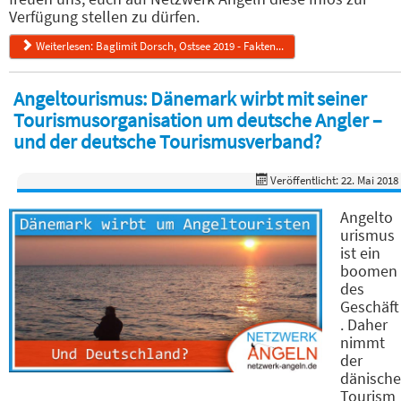
Verfügung stellen zu dürfen.
Weiterlesen: Baglimit Dorsch, Ostsee 2019 - Fakten...
Angeltourismus: Dänemark wirbt mit seiner
Tourismusorganisation um deutsche Angler –
und der deutsche Tourismusverband?
Veröffentlicht: 22. Mai 2018
Angelto
urismus
ist ein
boomen
des
Geschäft
. Daher
nimmt
der
dänische
Tourism