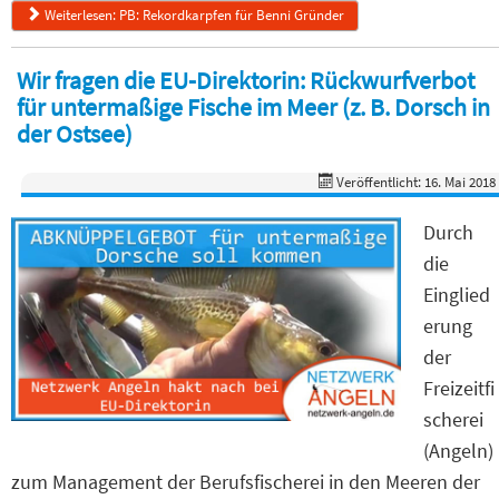
Weiterlesen: PB: Rekordkarpfen für Benni Gründer
Wir fragen die EU-Direktorin: Rückwurfverbot
für untermaßige Fische im Meer (z. B. Dorsch in
der Ostsee)
Veröffentlicht: 16. Mai 2018
Durch
die
Einglied
erung
der
Freizeitfi
scherei
(Angeln)
zum Management der Berufsfischerei in den Meeren der