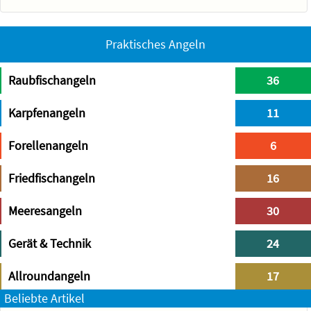
Praktisches Angeln
Raubfischangeln
36
Karpfenangeln
11
Forellenangeln
6
Friedfischangeln
16
Meeresangeln
30
Gerät & Technik
24
Allroundangeln
17
Beliebte Artikel