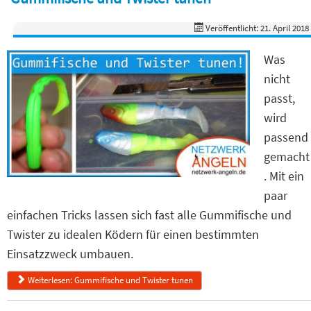
Veröffentlicht: 21. April 2018
Was
nicht
passt,
wird
passend
gemacht
. Mit ein
paar
einfachen Tricks lassen sich fast alle Gummifische und
Twister zu idealen Ködern für einen bestimmten
Einsatzzweck umbauen.
Weiterlesen: Gummifische und Twister tunen