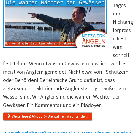
Tages-
und
Nichtang
lerpress
e liest,
wird
schnell
feststellen: Wenn etwas an Gewässern passiert, wird es
meist von Anglern gemeldet. Nicht etwa von "Schützern"
oder Behörden! Der einfache Grund dafür ist, dass
zigtausende praktizierende Angler ständig draußen am
Wasser sind. Wir Angler sind die wahren Wächter der
Gewässer. Ein Kommentar und ein Plädoyer.
Weiterlesen: ANGLER - Die wahren Wächter der...