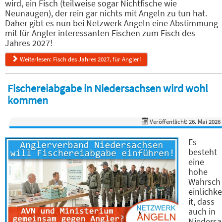
wird, ein Fisch (teilweise sogar Nichtfische wie
Neunaugen), der rein gar nichts mit Angeln zu tun hat.
Daher gibt es nun bei Netzwerk Angeln eine Abstimmung
mit für Angler interessanten Fischen zum Fisch des
Jahres 2027!
Weiterlesen: Fisch des Jahres 2027, für Angler!
Fischereiabgabe in Niedersachsen wird wohl
kommen
Veröffentlicht: 26. Mai 2026
Es
besteht
eine
hohe
Wahrsch
einlichke
it, dass
auch in
Niedersa