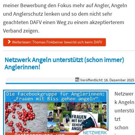
meiner Bewerbung den Fokus mehr auf Angler, Angeln
und Anglerschutz lenken und so dem nicht sehr
geachteten DAFV einen Weg zu einem akzeptierterem
Verband zeigen.
Weiterlesen: Thomas Finkbeiner bewirbt sich beim DAFV
Netzwerk Angeln unterstützt (schon immer)
Anglerinnen!
Veröffentlicht: 18. Dezember 2025
Netzwer
k Angeln
unterstü
tzt
schon