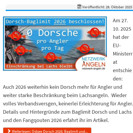
Veröffentlicht: 28. Oktober 2025
Am 27.
10. 2025
hat der
EU-
Ministerr
at
entschie
den:
Auch 2026 weiterhin kein Dorsch mehr für Angler und
weiter starke Beschränkung beim Lachsangeln. Wieder
volles Verbandsversgen, keinerlei Erleichterung für Angler.
Details und Hintergründe zum Baglimit Dorsch und Lachs
und den Fangqouten 2026 erfahrt ihr im Artikel.
Weiterlesen: Ostsee Dorsch 2026: Baglimit und...