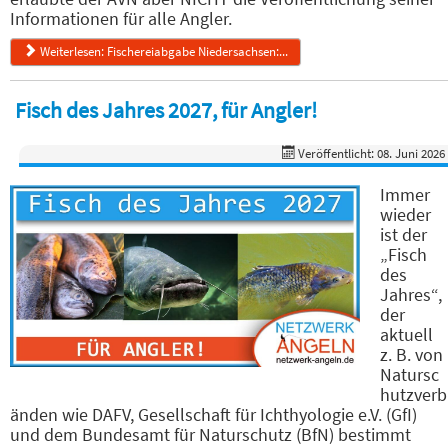
Informationen für alle Angler.
Weiterlesen: Fischereiabgabe Niedersachsen:...
Fisch des Jahres 2027, für Angler!
Veröffentlicht: 08. Juni 2026
Immer
wieder
ist der
„Fisch
des
Jahres“,
der
aktuell
z. B. von
Natursc
hutzverb
änden wie DAFV, Gesellschaft für Ichthyologie e.V. (GfI)
und dem Bundesamt für Naturschutz (BfN) bestimmt