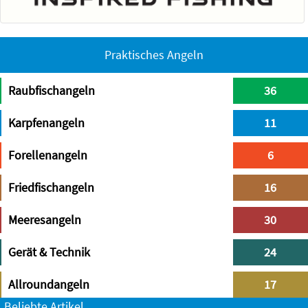
Praktisches Angeln
Raubfischangeln
36
Karpfenangeln
11
Forellenangeln
6
Friedfischangeln
16
Meeresangeln
30
Gerät & Technik
24
Allroundangeln
17
Beliebte Artikel