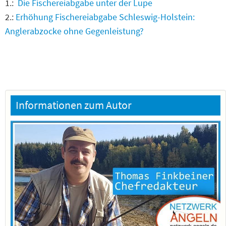
1.:
Die Fischereiabgabe unter der Lupe
2.:
Erhöhung Fischereiabgabe Schleswig-Holstein:
Anglerabzocke ohne Gegenleistung?
Informationen zum Autor