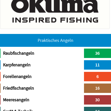
Praktisches Angeln
Raubfischangeln
36
Karpfenangeln
11
Forellenangeln
6
Friedfischangeln
16
Meeresangeln
30