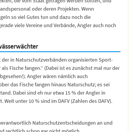
ekten, die vom Staat getragen werden sollten, und
rbandspersonal oder deren Projekten. Wenn
ngeln so viel Gutes tun und dazu noch die
rade viele Vereine und Verbände, Angler auch noch
wässerwächter
 der in Naturschutzverbänden organisierten Sport-
als Fische fangen.“ (Dabei ist es zunächst mal nur der
abgesehen!). Angler wären nämlich auch
über das Fische fangen hinaus Naturschutz; es sei
and. Dabei sind eh nur etwa 15 % der Angler in
t. Weit unter 10 % sind im DAFV (Zahlen des DAFV).
nverantwortlich Naturschutzentscheidungen an und
nd rechtlich schon gar nicht möglich.