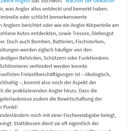
tzwerk Angeln
das Suchwort "
Wächter der Gewässer"
für, was Angler alles entdeckt und bemerkt haben.
kriminelle oder schlicht bemerkenswerte
Anglern berichtet oder wie ein Angler Körperteile am
tohlene Autos entdeckten, sowie Tresore, Diebesgut
er. Doch auch Bomben, Batterien, Fischsterben,
itungen werden zigfach häufiger von den
ständigen Behörden, Schützern oder Funktionären.
 Schlimmeres verhindert werden konnte.
vollsten Freizeitbeschäftigungen ist – ökologisch,
achhaltig –, kommt also noch der Aspekt der
die praktizierenden Angler hinzu. Dass die
ngelerlaubnisse zudem die Bewirtschaftung der
er Punkt!
 Bundesländern noch mit einer Fischereiabgabe belegt,
ingt. Stattdessen dient sie oft eigentlich der