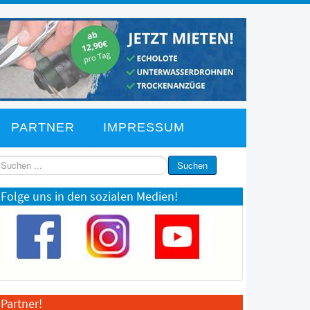
PARTNER
IMPRESSUM
chen
Suchen
Folge uns in den sozialen Medien!
Partner!