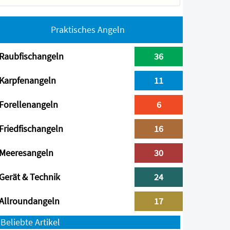
Praktisches Angeln
Raubfischangeln
36
Karpfenangeln
11
Forellenangeln
6
Friedfischangeln
16
Meeresangeln
30
Gerät & Technik
24
Allroundangeln
17
Beliebte Artikel