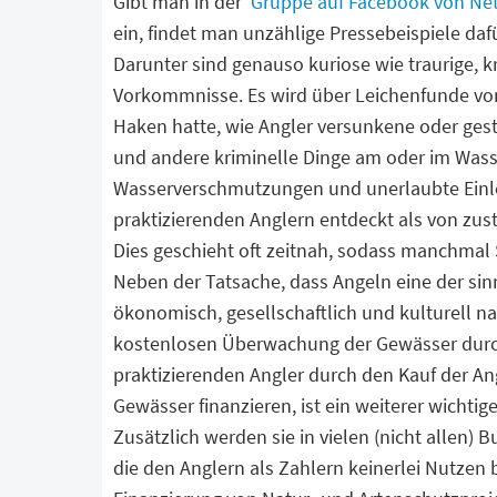
Gibt man in der
Gruppe auf Facebook von Ne
ein, findet man unzählige Pressebeispiele da
Darunter sind genauso kuriose wie traurige, 
Vorkommnisse. Es wird über Leichenfunde von 
Haken hatte, wie Angler versunkene oder ges
und andere kriminelle Dinge am oder im Wass
Wasserverschmutzungen und unerlaubte Einle
praktizierenden Anglern entdeckt als von zu
Dies geschieht oft zeitnah, sodass manchmal
Neben der Tatsache, dass Angeln eine der sinn
ökonomisch, gesellschaftlich und kulturell n
kostenlosen Überwachung der Gewässer durch 
praktizierenden Angler durch den Kauf der A
Gewässer finanzieren, ist ein weiterer wichtig
Zusätzlich werden sie in vielen (nicht allen)
die den Anglern als Zahlern keinerlei Nutzen br