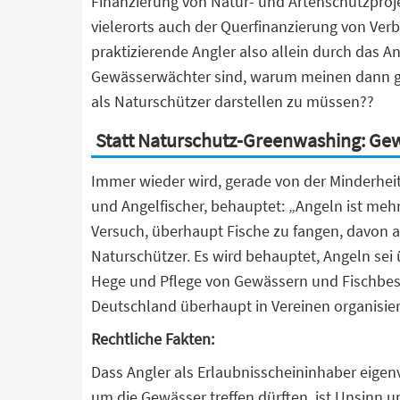
Finanzierung von Natur- und Artenschutzproj
vielerorts auch der Querfinanzierung von Ve
praktizierende Angler also allein durch das A
Gewässerwächter sind, warum meinen dann ge
als Naturschützer darstellen zu müssen??
Statt Naturschutz-Greenwashing: Ge
Immer wieder wird, gerade von der Minderheit
und Angelfischer, behauptet: „Angeln ist mehr 
Versuch, überhaupt Fische zu fangen, davon 
Naturschützer. Es wird behauptet, Angeln sei 
Hege und Pflege von Gewässern und Fischbest
Deutschland überhaupt in Vereinen organisier
Rechtliche Fakten:
Dass Angler als Erlaubnisscheininhaber eige
um die Gewässer treffen dürften, ist Unsinn u