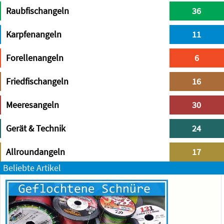
Raubfischangeln
36
Karpfenangeln
11
Forellenangeln
6
Friedfischangeln
16
Meeresangeln
30
Gerät & Technik
24
Allroundangeln
17
Beliebte Artikel