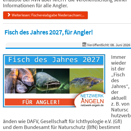
Informationen für alle Angler.
Weiterlesen: Fischereiabgabe Niedersachsen:...
Fisch des Jahres 2027, für Angler!
Veröffentlicht: 08. Juni 2026
Immer
wieder
ist der
„Fisch
des
Jahres“,
der
aktuell
z. B. von
Natursc
hutzverb
änden wie DAFV, Gesellschaft für Ichthyologie e.V. (GfI)
und dem Bundesamt für Naturschutz (BfN) bestimmt