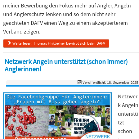
meiner Bewerbung den Fokus mehr auf Angler, Angeln
und Anglerschutz lenken und so dem nicht sehr
geachteten DAFV einen Weg zu einem akzeptierterem
Verband zeigen.
Weiterlesen: Thomas Finkbeiner bewirbt sich beim DAFV
Netzwerk Angeln unterstützt (schon immer)
Anglerinnen!
Veröffentlicht: 18. Dezember 2025
Netzwer
k Angeln
unterstü
tzt
schon