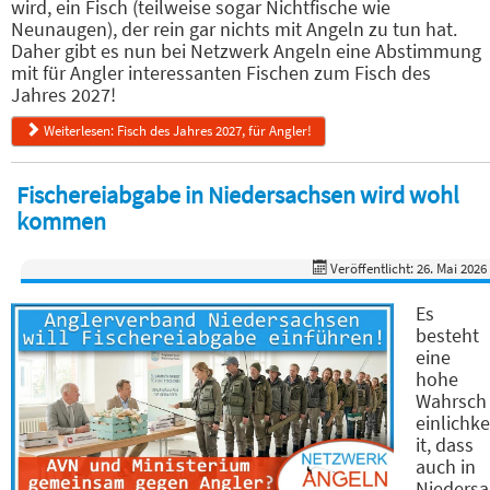
wird, ein Fisch (teilweise sogar Nichtfische wie
Neunaugen), der rein gar nichts mit Angeln zu tun hat.
Daher gibt es nun bei Netzwerk Angeln eine Abstimmung
mit für Angler interessanten Fischen zum Fisch des
Jahres 2027!
Weiterlesen: Fisch des Jahres 2027, für Angler!
Fischereiabgabe in Niedersachsen wird wohl
kommen
Veröffentlicht: 26. Mai 2026
Es
besteht
eine
hohe
Wahrsch
einlichke
it, dass
auch in
Niedersa