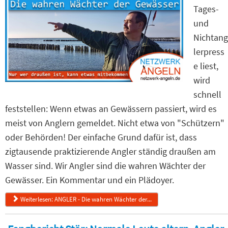
Tages-
und
Nichtang
lerpress
e liest,
wird
schnell
feststellen: Wenn etwas an Gewässern passiert, wird es
meist von Anglern gemeldet. Nicht etwa von "Schützern"
oder Behörden! Der einfache Grund dafür ist, dass
zigtausende praktizierende Angler ständig draußen am
Wasser sind. Wir Angler sind die wahren Wächter der
Gewässer. Ein Kommentar und ein Plädoyer.
Weiterlesen: ANGLER - Die wahren Wächter der...