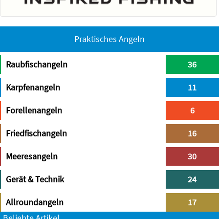
Praktisches Angeln
Raubfischangeln
36
Karpfenangeln
11
Forellenangeln
6
Friedfischangeln
16
Meeresangeln
30
Gerät & Technik
24
Allroundangeln
17
Beliebte Artikel