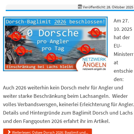
Veröffentlicht: 28. Oktober 2025
Am 27.
10. 2025
hat der
EU-
Ministerr
at
entschie
den:
Auch 2026 weiterhin kein Dorsch mehr für Angler und
weiter starke Beschränkung beim Lachsangeln. Wieder
volles Verbandsversgen, keinerlei Erleichterung für Angler.
Details und Hintergründe zum Baglimit Dorsch und Lachs
und den Fangqouten 2026 erfahrt ihr im Artikel.
Weiterlesen: Ostsee Dorsch 2026: Baglimit und...