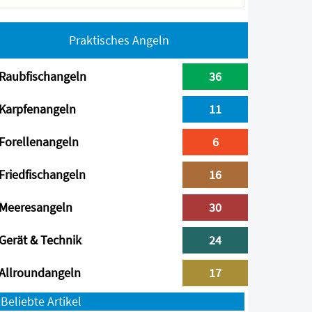
Praktisches Angeln
Raubfischangeln
36
Karpfenangeln
11
Forellenangeln
6
Friedfischangeln
16
Meeresangeln
30
Gerät & Technik
24
Allroundangeln
17
Beliebte Artikel