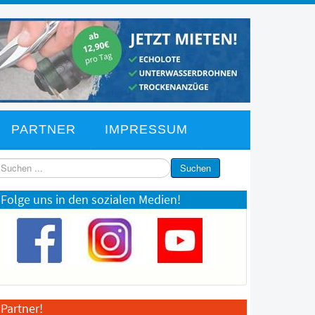
PARTNER
IMPRESSUM
chen
Suchen
Folge uns in den sozialen Medien!
Partner!