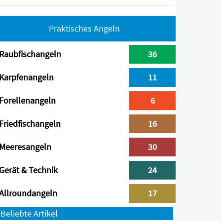
Praktisches Angeln
Raubfischangeln
36
Karpfenangeln
11
Forellenangeln
6
Friedfischangeln
16
Meeresangeln
30
Gerät & Technik
24
Allroundangeln
17
Beliebte Artikel