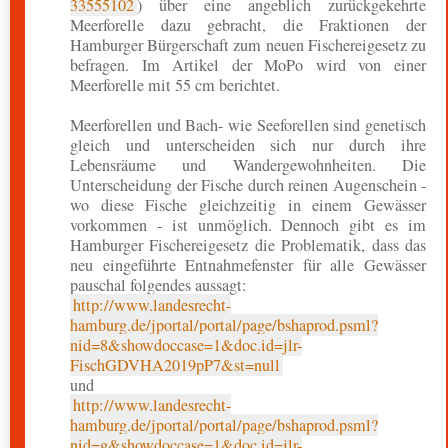
33555102
) über eine angeblich zurückgekehrte
Meerforelle dazu gebracht, die Fraktionen der
Hamburger Bürgerschaft zum neuen Fischereigesetz zu
befragen. Im Artikel der MoPo wird von einer
Meerforelle mit 55 cm berichtet.
Meerforellen und Bach- wie Seeforellen sind genetisch
gleich und unterscheiden sich nur durch ihre
Lebensräume und Wandergewohnheiten. Die
Unterscheidung der Fische durch reinen Augenschein -
wo diese Fische gleichzeitig in einem Gewässer
vorkommen - ist unmöglich. Dennoch gibt es im
Hamburger Fischereigesetz die Problematik, dass das
neu eingeführte Entnahmefenster für alle Gewässer
pauschal folgendes aussagt:
http://www.landesrecht-
hamburg.de/jportal/portal/page/bshaprod.psml?
nid=8&showdoccase=1&doc.id=jlr-
FischGDVHA2019pP7&st=null
und
http://www.landesrecht-
hamburg.de/jportal/portal/page/bshaprod.psml?
nid=g&showdoccase=1&doc.id=jlr-