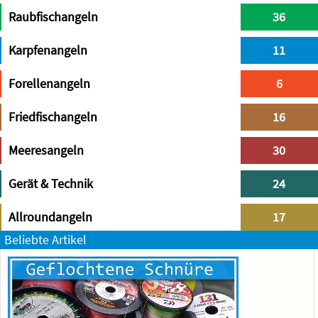
Raubfischangeln
36
Karpfenangeln
11
Forellenangeln
6
Friedfischangeln
16
Meeresangeln
30
Gerät & Technik
24
Allroundangeln
17
Beliebte Artikel