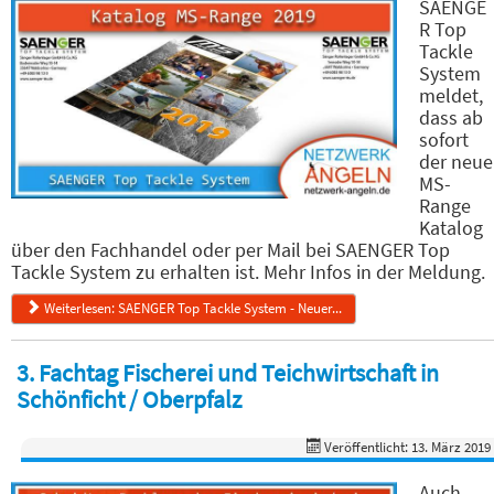
SAENGE
R Top
Tackle
System
meldet,
dass ab
sofort
der neue
MS-
Range
Katalog
über den Fachhandel oder per Mail bei SAENGER Top
Tackle System zu erhalten ist. Mehr Infos in der Meldung.
Weiterlesen: SAENGER Top Tackle System - Neuer...
3. Fachtag Fischerei und Teichwirtschaft in
Schönficht / Oberpfalz
Veröffentlicht: 13. März 2019
Auch