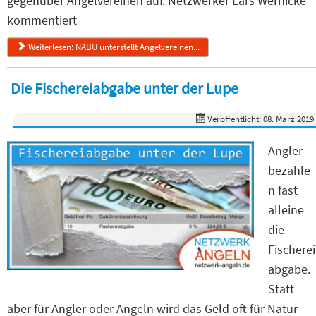
gegenüber Angelvereinen auf. Netzwerker Lars Wernicke
kommentiert
Weiterlesen: NABU unterstellt Angelvereinen...
Die Fischereiabgabe unter der Lupe
Veröffentlicht: 08. März 2019
Angler
bezahle
n fast
alleine
die
Fischerei
abgabe.
Statt
aber für Angler oder Angeln wird das Geld oft für Natur-