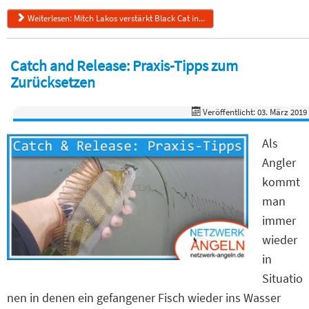
Weiterlesen: Mitch Lakos verstärkt Black Cat in...
Catch and Release: Praxis-Tipps zum
Zurücksetzen
Veröffentlicht: 03. März 2019
Als
Angler
kommt
man
immer
wieder
in
Situatio
nen in denen ein gefangener Fisch wieder ins Wasser