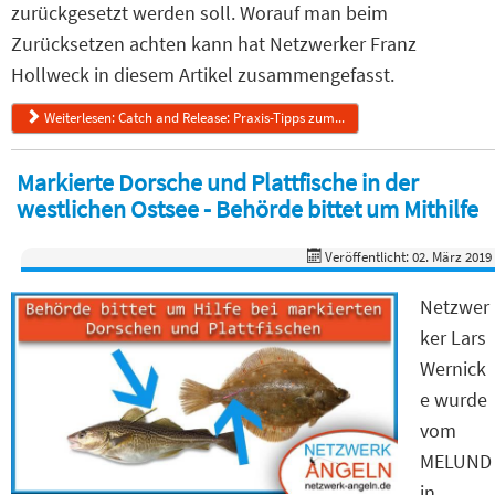
zurückgesetzt werden soll. Worauf man beim
Zurücksetzen achten kann hat Netzwerker Franz
Hollweck in diesem Artikel zusammengefasst.
Weiterlesen: Catch and Release: Praxis-Tipps zum...
Markierte Dorsche und Plattfische in der
westlichen Ostsee - Behörde bittet um Mithilfe
Veröffentlicht: 02. März 2019
Netzwer
ker Lars
Wernick
e wurde
vom
MELUND
in