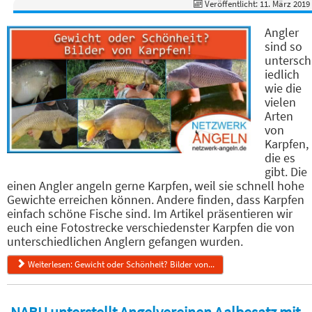
Veröffentlicht: 11. März 2019
Angler
sind so
untersch
iedlich
wie die
vielen
Arten
von
Karpfen,
die es
gibt. Die
einen Angler angeln gerne Karpfen, weil sie schnell hohe
Gewichte erreichen können. Andere finden, dass Karpfen
einfach schöne Fische sind. Im Artikel präsentieren wir
euch eine Fotostrecke verschiedenster Karpfen die von
unterschiedlichen Anglern gefangen wurden.
Weiterlesen: Gewicht oder Schönheit? Bilder von...
NABU unterstellt Angelvereinen Aalbesatz mit