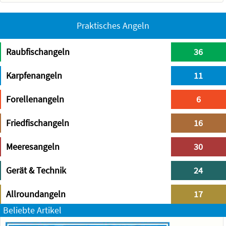
Praktisches Angeln
Raubfischangeln
36
Karpfenangeln
11
Forellenangeln
6
Friedfischangeln
16
Meeresangeln
30
Gerät & Technik
24
Allroundangeln
17
Beliebte Artikel