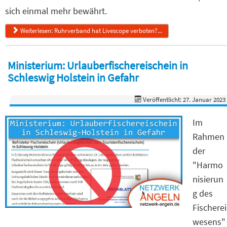
sich einmal mehr bewährt.
Weiterlesen: Ruhrverband hat Livescope verboten?...
Ministerium: Urlauberfischereischein in
Schleswig Holstein in Gefahr
Veröffentlicht: 27. Januar 2023
Im
Rahmen
der
"Harmo
nisierun
g des
Fischerei
wesens"