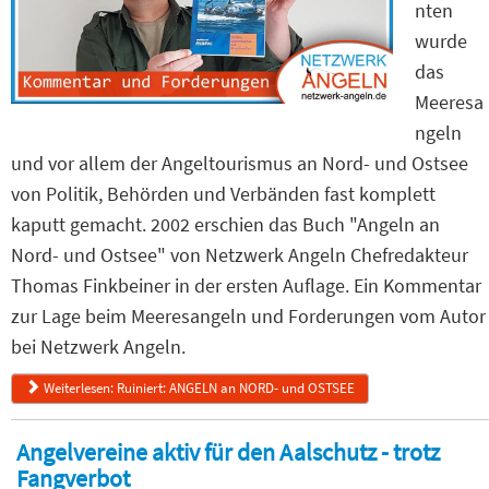
nten
wurde
das
Meeresa
ngeln
und vor allem der Angeltourismus an Nord- und Ostsee
von Politik, Behörden und Verbänden fast komplett
kaputt gemacht. 2002 erschien das Buch "Angeln an
Nord- und Ostsee" von Netzwerk Angeln Chefredakteur
Thomas Finkbeiner in der ersten Auflage. Ein Kommentar
zur Lage beim Meeresangeln und Forderungen vom Autor
bei Netzwerk Angeln.
Weiterlesen: Ruiniert: ANGELN an NORD- und OSTSEE
Angelvereine aktiv für den Aalschutz - trotz
Fangverbot