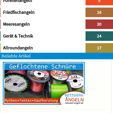
Forellenangeln
6
Friedfischangeln
16
Meeresangeln
30
Gerät & Technik
24
Allroundangeln
17
Beliebte Artikel