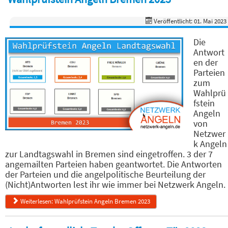
Veröffentlicht: 01. Mai 2023
Die
Antwort
en der
Parteien
zum
Wahlprü
fstein
Angeln
von
Netzwer
k Angeln
zur Landtagswahl in Bremen sind eingetroffen. 3 der 7
angemailten Parteien haben geantwortet. Die Antworten
der Parteien und die angelpolitische Beurteilung der
(Nicht)Antworten lest ihr wie immer bei Netzwerk Angeln.
Weiterlesen: Wahlprüfstein Angeln Bremen 2023