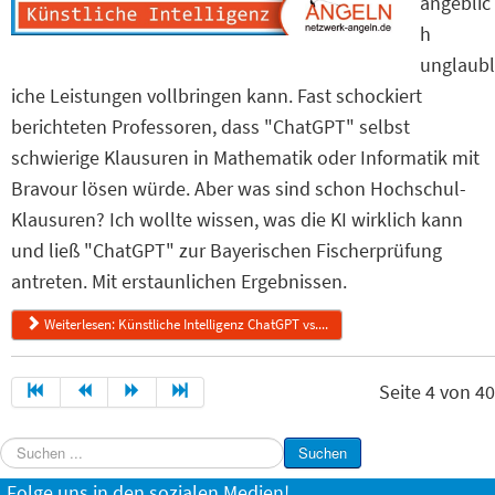
angeblic
h
unglaubl
iche Leistungen vollbringen kann. Fast schockiert
berichteten Professoren, dass "ChatGPT" selbst
schwierige Klausuren in Mathematik oder Informatik mit
Bravour lösen würde. Aber was sind schon Hochschul-
Klausuren? Ich wollte wissen, was die KI wirklich kann
und ließ "ChatGPT" zur Bayerischen Fischerprüfung
antreten. Mit erstaunlichen Ergebnissen.
Weiterlesen: Künstliche Intelligenz ChatGPT vs....
Seite 4 von 40
Suchen
Suchen
...
Folge uns in den sozialen Medien!