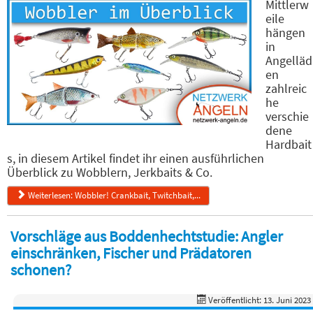
Mittlerw
eile
hängen
in
Angelläd
en
zahlreic
he
verschie
dene
Hardbait
s, in diesem Artikel findet ihr einen ausführlichen
Überblick zu Wobblern, Jerkbaits & Co.
Weiterlesen: Wobbler! Crankbait, Twitchbait,...
Vorschläge aus Boddenhechtstudie: Angler
einschränken, Fischer und Prädatoren
schonen?
Veröffentlicht: 13. Juni 2023