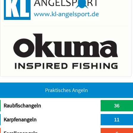
Praktisches Angeln
Raubfischangeln
36
Karpfenangeln
11