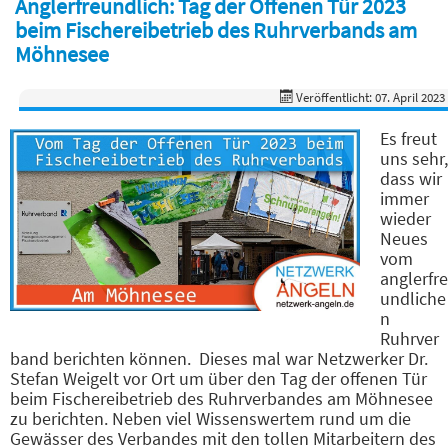
Anglerfreundlich: Tag der Offenen Tür 2023
beim Fischereibetrieb des Ruhrverbands am
Möhnesee
Veröffentlicht: 07. April 2023
Es freut
uns sehr,
dass wir
immer
wieder
Neues
vom
anglerfre
undliche
n
Ruhrver
band berichten können. Dieses mal war Netzwerker Dr.
Stefan Weigelt vor Ort um über den Tag der offenen Tür
beim Fischereibetrieb des Ruhrverbandes am Möhnesee
zu berichten. Neben viel Wissenswertem rund um die
Gewässer des Verbandes mit den tollen Mitarbeitern des