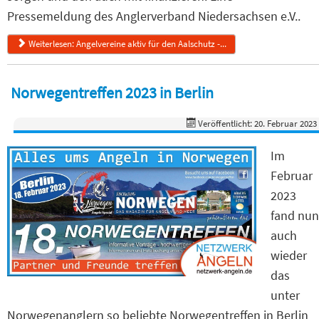
Pressemeldung des Anglerverband Niedersachsen e.V..
Weiterlesen: Angelvereine aktiv für den Aalschutz -...
Norwegentreffen 2023 in Berlin
Veröffentlicht: 20. Februar 2023
Im
Februar
2023
fand nun
auch
wieder
das
unter
Norwegenanglern so beliebte Norwegentreffen in Berlin