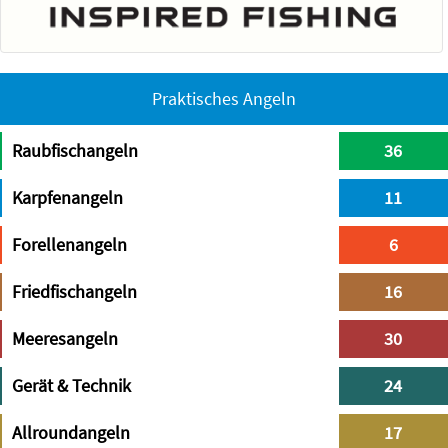
Praktisches Angeln
Raubfischangeln
36
Karpfenangeln
11
Forellenangeln
6
Friedfischangeln
16
Meeresangeln
30
Gerät & Technik
24
Allroundangeln
17