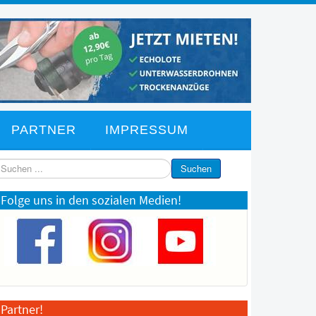
PARTNER
IMPRESSUM
chen
Suchen
Folge uns in den sozialen Medien!
Partner!