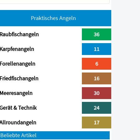
Praktisches Angeln
Raubfischangeln
36
Karpfenangeln
11
Forellenangeln
6
Friedfischangeln
16
Meeresangeln
30
Gerät & Technik
24
Allroundangeln
17
Beliebte Artikel