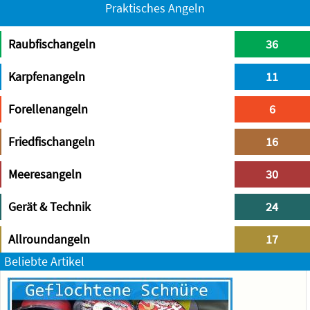
Praktisches Angeln
Raubfischangeln
36
Karpfenangeln
11
Forellenangeln
6
Friedfischangeln
16
Meeresangeln
30
Gerät & Technik
24
Allroundangeln
17
Beliebte Artikel