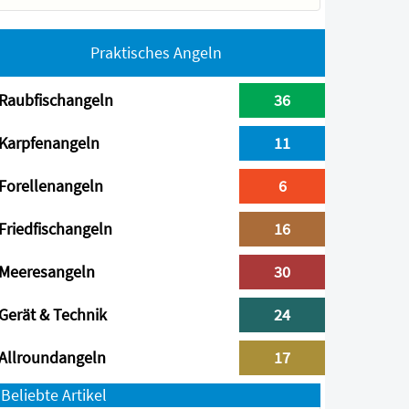
Praktisches Angeln
Raubfischangeln
36
Karpfenangeln
11
Forellenangeln
6
Friedfischangeln
16
Meeresangeln
30
Gerät & Technik
24
Allroundangeln
17
Beliebte Artikel