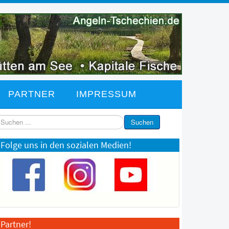
PARTNER
IMPRESSUM
chen
Suchen
Folge uns in den sozialen Medien!
Partner!