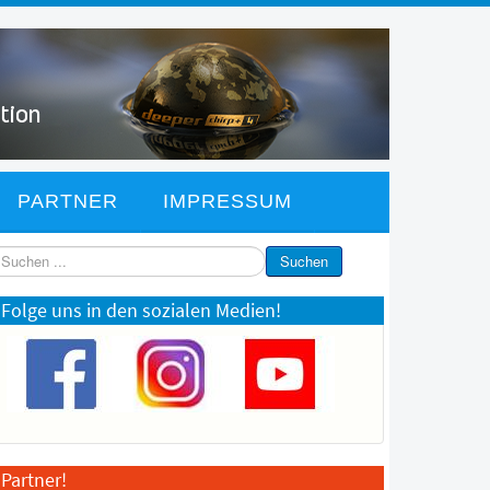
PARTNER
IMPRESSUM
chen
Suchen
Folge uns in den sozialen Medien!
Partner!