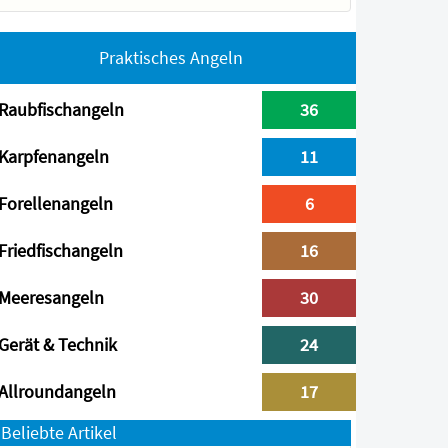
Praktisches Angeln
Raubfischangeln
36
Karpfenangeln
11
Forellenangeln
6
Friedfischangeln
16
Meeresangeln
30
Gerät & Technik
24
Allroundangeln
17
Beliebte Artikel