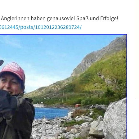
? Anglerinnen haben genausoviel Spaß und Erfolge!
6612445/posts/1012012236289724/