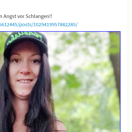
n Angst vor Schlangen!!
6612445/posts/1029419957882285/