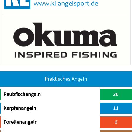
Praktisches Angeln
Raubfischangeln
36
Karpfenangeln
11
Forellenangeln
6