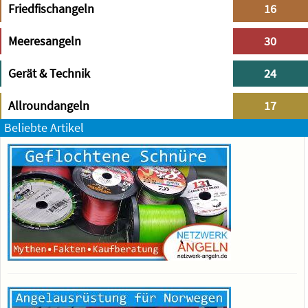
Friedfischangeln
16
Meeresangeln
30
Gerät & Technik
24
Allroundangeln
17
Beliebte Artikel