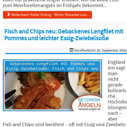
zum Meerforellenangeln im Frühjahr bekommt...
Weiterlesen: Kalter Entzug - Winter Reloaded und...
Fisch and Chips neu: Gebackenes Lengfilet mit
Pommes und leichter Essig-Zwiebelsoße
Veröffentlicht: 26. September 2018
Engländ
ern sagt
man
nicht
gerade
kulinaris
che
Höchstle
istungen
nach –
aber
Fish and Chips sind berühmt – oft mit Essig und Zwiebeln