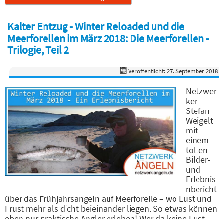
Kalter Entzug - Winter Reloaded und die
Meerforellen im März 2018: Die Meerforellen -
Trilogie, Teil 2
Veröffentlicht: 27. September 2018
Netzwer
ker
Stefan
Weigelt
mit
einem
tollen
Bilder-
und
Erlebnis
nbericht
über das Frühjahrsangeln auf Meerforelle – wo Lust und
Frust mehr als dicht beieinander liegen. So etwas können
eben nur praktische Angler erleben! Wer da keine Lust