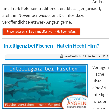
Andrea
und Frerk Petersen traditionell erstklassig organisiert,
steht im November wieder an. Die Infos dazu
veröffentlicht Netzwerk Angeln gerne.
Weiterlesen: 5. Bootsangelfestival in Heiligenhafen...
Intelligenz bei Fischen - Hat ein Hecht Hirn?
Veröffentlicht: 13. September 2018
Verfügen
Fische
über
eine Art
Intellige
nz oder
sind sie