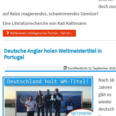
doch nur
auf Reize reagierendes, schwimmendes Gemüse?
Eine Literaturrecherche von Kati Kathmann
Weiterlesen: Intelligenz bei Fischen - Hat ein...
Deutsche Angler holen Weltmeistertitel in
Portugal
Veröffentlicht: 12. September 2018
Nach 38
Jahren
gibt es
wieder
deutsch