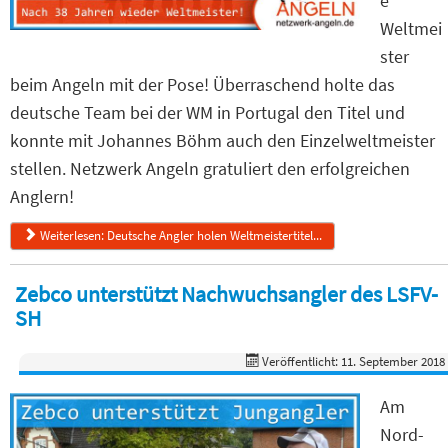
e
Weltmei
ster
beim Angeln mit der Pose! Überraschend holte das
deutsche Team bei der WM in Portugal den Titel und
konnte mit Johannes Böhm auch den Einzelweltmeister
stellen. Netzwerk Angeln gratuliert den erfolgreichen
Anglern!
Weiterlesen: Deutsche Angler holen Weltmeistertitel...
Zebco unterstützt Nachwuchsangler des LSFV-
SH
Veröffentlicht: 11. September 2018
Am
Nord-