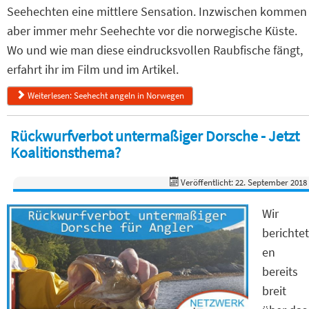
Seehechten eine mittlere Sensation. Inzwischen kommen
aber immer mehr Seehechte vor die norwegische Küste.
Wo und wie man diese eindrucksvollen Raubfische fängt,
erfahrt ihr im Film und im Artikel.
Weiterlesen: Seehecht angeln in Norwegen
Rückwurfverbot untermaßiger Dorsche - Jetzt
Koalitionsthema?
Veröffentlicht: 22. September 2018
Wir
berichtet
en
bereits
breit