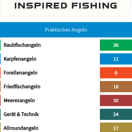
Praktisches Angeln
Raubfischangeln
36
Karpfenangeln
11
Forellenangeln
6
Friedfischangeln
16
Meeresangeln
30
Gerät & Technik
24
Allroundangeln
17