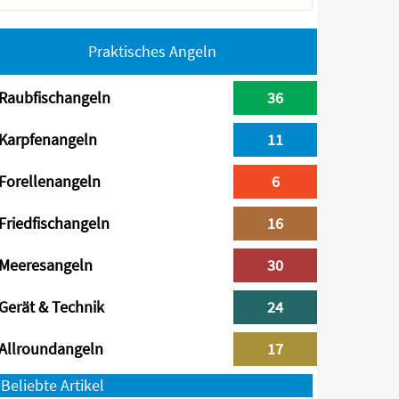
Praktisches Angeln
Raubfischangeln
36
Karpfenangeln
11
Forellenangeln
6
Friedfischangeln
16
Meeresangeln
30
Gerät & Technik
24
Allroundangeln
17
Beliebte Artikel