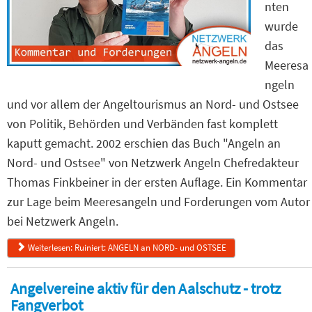
nten
wurde
das
Meeresa
ngeln
und vor allem der Angeltourismus an Nord- und Ostsee
von Politik, Behörden und Verbänden fast komplett
kaputt gemacht. 2002 erschien das Buch "Angeln an
Nord- und Ostsee" von Netzwerk Angeln Chefredakteur
Thomas Finkbeiner in der ersten Auflage. Ein Kommentar
zur Lage beim Meeresangeln und Forderungen vom Autor
bei Netzwerk Angeln.
Weiterlesen: Ruiniert: ANGELN an NORD- und OSTSEE
Angelvereine aktiv für den Aalschutz - trotz
Fangverbot