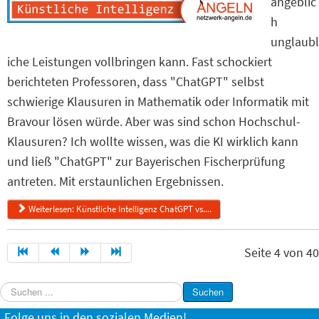
angeblic
h
unglaubl
iche Leistungen vollbringen kann. Fast schockiert
berichteten Professoren, dass "ChatGPT" selbst
schwierige Klausuren in Mathematik oder Informatik mit
Bravour lösen würde. Aber was sind schon Hochschul-
Klausuren? Ich wollte wissen, was die KI wirklich kann
und ließ "ChatGPT" zur Bayerischen Fischerprüfung
antreten. Mit erstaunlichen Ergebnissen.
Weiterlesen: Künstliche Intelligenz ChatGPT vs....
Seite 4 von 40
Suchen
Suchen
...
Folge uns in den sozialen Medien!