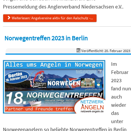
Pressemeldung des Anglerverband Niedersachsen e.V..
Weiterlesen: Angelvereine aktiv für den Aalschutz -...
Norwegentreffen 2023 in Berlin
Veröffentlicht: 20. Februar 2023
Im
Februar
2023
fand nun
auch
wieder
das
unter
Norwegenanglern so beliebte Norwegentreffen in Berlin