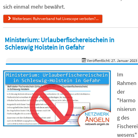
sich einmal mehr bewährt.
Weiterlesen: Ruhrverband hat Livescope verboten?...
Ministerium: Urlauberfischereischein in
Schleswig Holstein in Gefahr
Veröffentlicht: 27. Januar 2023
Im
Rahmen
der
"Harmo
nisierun
g des
Fischerei
wesens"