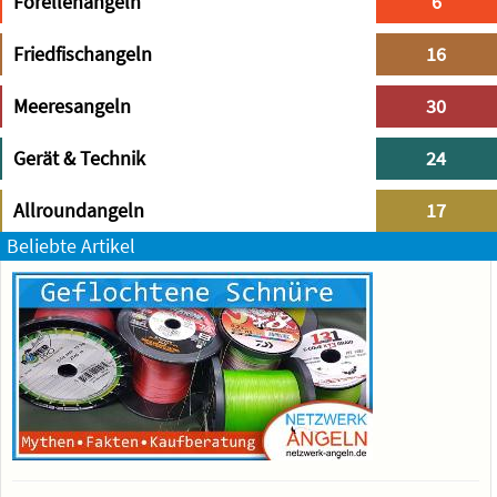
Forellenangeln
6
Friedfischangeln
16
Meeresangeln
30
Gerät & Technik
24
Allroundangeln
17
Beliebte Artikel