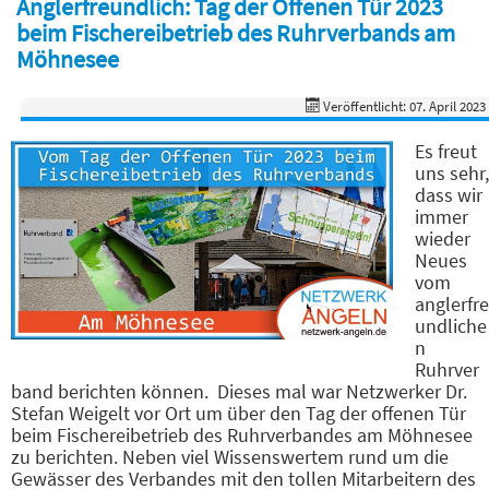
Anglerfreundlich: Tag der Offenen Tür 2023
beim Fischereibetrieb des Ruhrverbands am
Möhnesee
Veröffentlicht: 07. April 2023
Es freut
uns sehr,
dass wir
immer
wieder
Neues
vom
anglerfre
undliche
n
Ruhrver
band berichten können. Dieses mal war Netzwerker Dr.
Stefan Weigelt vor Ort um über den Tag der offenen Tür
beim Fischereibetrieb des Ruhrverbandes am Möhnesee
zu berichten. Neben viel Wissenswertem rund um die
Gewässer des Verbandes mit den tollen Mitarbeitern des