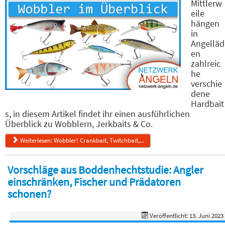
Mittlerw
eile
hängen
in
Angelläd
en
zahlreic
he
verschie
dene
Hardbait
s, in diesem Artikel findet ihr einen ausführlichen
Überblick zu Wobblern, Jerkbaits & Co.
Weiterlesen: Wobbler! Crankbait, Twitchbait,...
Vorschläge aus Boddenhechtstudie: Angler
einschränken, Fischer und Prädatoren
schonen?
Veröffentlicht: 13. Juni 2023