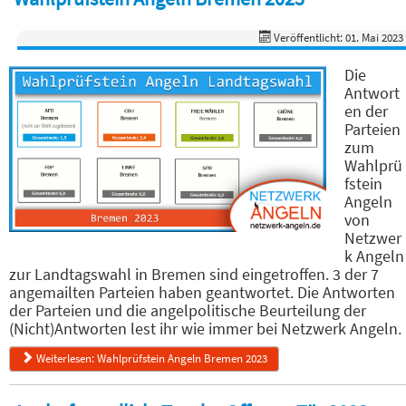
Veröffentlicht: 01. Mai 2023
Die
Antwort
en der
Parteien
zum
Wahlprü
fstein
Angeln
von
Netzwer
k Angeln
zur Landtagswahl in Bremen sind eingetroffen. 3 der 7
angemailten Parteien haben geantwortet. Die Antworten
der Parteien und die angelpolitische Beurteilung der
(Nicht)Antworten lest ihr wie immer bei Netzwerk Angeln.
Weiterlesen: Wahlprüfstein Angeln Bremen 2023