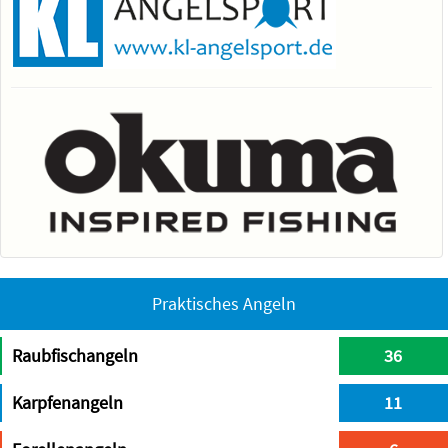
Praktisches Angeln
Raubfischangeln
36
Karpfenangeln
11