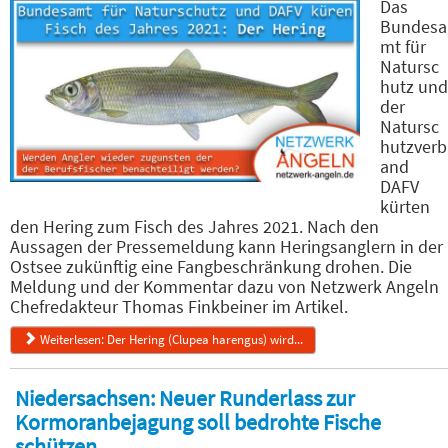
Das
Bundesa
mt für
Natursc
hutz und
der
Natursc
hutzverb
and
DAFV
kürten
den Hering zum Fisch des Jahres 2021. Nach den
Aussagen der Pressemeldung kann Heringsanglern in der
Ostsee zukünftig eine Fangbeschränkung drohen. Die
Meldung und der Kommentar dazu von Netzwerk Angeln
Chefredakteur Thomas Finkbeiner im Artikel.
Weiterlesen: Der Hering (Clupea harengus) wird...
Niedersachsen: Neuer Runderlass zur
Kormoranbejagung soll bedrohte Fische
schützen