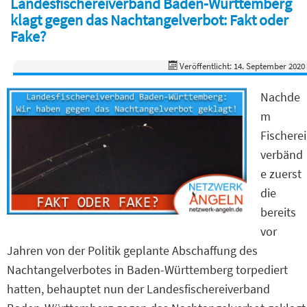
Landesfischereiverband Baden-Württemberg
klagt gegen das Nachtangelverbot: Fakt oder
Fake?
Veröffentlicht: 14. September 2020
Nachde
m
Fischerei
verbänd
e zuerst
die
bereits
vor
Jahren von der Politik geplante Abschaffung des
Nachtangelverbotes in Baden-Württemberg torpediert
hatten, behauptet nun der Landesfischereiverband