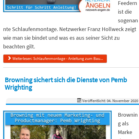
Feedern
ist die
sogenan
nte Schlaufenmontage. Netzwerker Franz Hollweck zeigt
wie man sie bindet und was es aus seiner Sicht zu
beachten gilt.
Weiterlesen: Schlaufenmontage - Anleitung zum Bau...
Browning sichert sich die Dienste von Pemb
Wrighting
Veröffentlicht: 04. November 2020
Brownin
g als
Marke