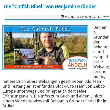
Die "Catfish Bibel" von Benjamin Gründer
Veröffentlicht: 24. November 2020
Benjami
n
Gründer,
der
bekannt
e und
sympath
ische
Welsang
ler und
Guide,
hat ein Buch übers Welsangeln geschrieben. Als Team-
und Testangler ist er für das Black-Cat-Team von Zebco
Europe unterwegs und bringt auch dort seine
Erfahrungen ein. Die Infos zum Buch und einen Link zu
einem Videointerview mit Benjamin Gründer findet ihr im
Artikel