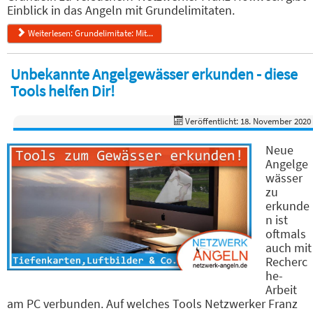
Einblick in das Angeln mit Grundelimitaten.
Weiterlesen: Grundelimitate: Mit...
Unbekannte Angelgewässer erkunden - diese
Tools helfen Dir!
Veröffentlicht: 18. November 2020
Neue
Angelge
wässer
zu
erkunde
n ist
oftmals
auch mit
Recherc
he-
Arbeit
am PC verbunden. Auf welches Tools Netzwerker Franz