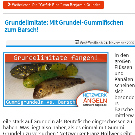
Weiterlesen: Die "Catfish Bibel" von Benjamin Gründer
Grundelimitate: Mit Grundel-Gummifischen
zum Barsch!
Veröffentlicht: 21. November 2020
In den
großen
Flüssen
und
Kanälen
scheinen
sich
besonde
rs
Barsche
mittlerw
eile stark auf Grundeln als Beutefische eingeschossen zu
haben. Was liegt also näher, als es einmal mit Gummi-
Grundeln zu versuchen? Netzwerker Franz Hollweck gibt