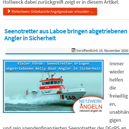
Hollweck dabei zurückgreift zeigt er in diesem Artikel.
Weiterlesen: Unbekannte Angelgewässer erkunden -...
Seenotretter aus Laboe bringen abgetriebenen
Angler in Sicherheit
Veröffentlicht: 15. November 2020
Immer
wieder
helfen
die
freiwillig
en,
unabhän
gigen
und rein spendenfinanzierten Seenotretter der DGzRS an