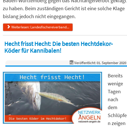
Baden-Württemberg gegen das Nachtangelverbot geklagt
zu haben. Beim zuständigen Gericht ist eine solche Klage
bislang jedoch nicht eingegangen.
Weiterlesen: Landesfischereiverband...
Hecht frisst Hecht: Die besten Hechtdekor-
Köder für Kannibalen!
Veröffentlicht: 01. September 2020
Bereits
wenige
Tagen
nach
dem
Schlüpfe
n zeigen