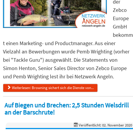
der
Zebco
Europe
GmbH
bekomm
t einen Marketing- und Productmanager. Aus einer
Vielzahl an Bewerbungen wurde Pemb Wrighting (vorher
bei "Tackle Guru") ausgewählt. Die Statements von
Simon Henton, Senior Sales Director von Zebco Europe
und Pemb Wrighting lest ihr bei Netzwerk Angeln.
Weiterlesen: Browning sichert sich die Dienste von...
Auf Biegen und Brechen: 2,5 Stunden Welsdrill
an der Barschrute!
Veröffentlicht: 02. November 2020