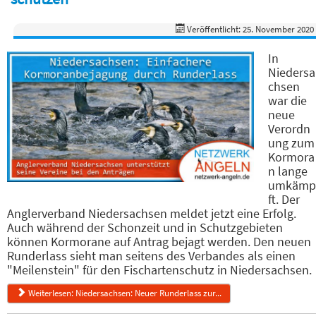
Veröffentlicht: 25. November 2020
In
Niedersa
chsen
war die
neue
Verordn
ung zum
Kormora
n lange
umkämp
ft. Der
Anglerverband Niedersachsen meldet jetzt eine Erfolg.
Auch während der Schonzeit und in Schutzgebieten
können Kormorane auf Antrag bejagt werden. Den neuen
Runderlass sieht man seitens des Verbandes als einen
"Meilenstein" für den Fischartenschutz in Niedersachsen.
Weiterlesen: Niedersachsen: Neuer Runderlass zur...