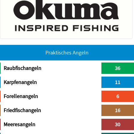
Praktisches Angeln
Raubfischangeln
36
Karpfenangeln
11
Forellenangeln
6
Friedfischangeln
16
Meeresangeln
30