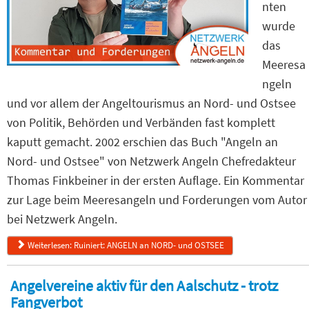
nten
wurde
das
Meeresa
ngeln
und vor allem der Angeltourismus an Nord- und Ostsee
von Politik, Behörden und Verbänden fast komplett
kaputt gemacht. 2002 erschien das Buch "Angeln an
Nord- und Ostsee" von Netzwerk Angeln Chefredakteur
Thomas Finkbeiner in der ersten Auflage. Ein Kommentar
zur Lage beim Meeresangeln und Forderungen vom Autor
bei Netzwerk Angeln.
Weiterlesen: Ruiniert: ANGELN an NORD- und OSTSEE
Angelvereine aktiv für den Aalschutz - trotz
Fangverbot