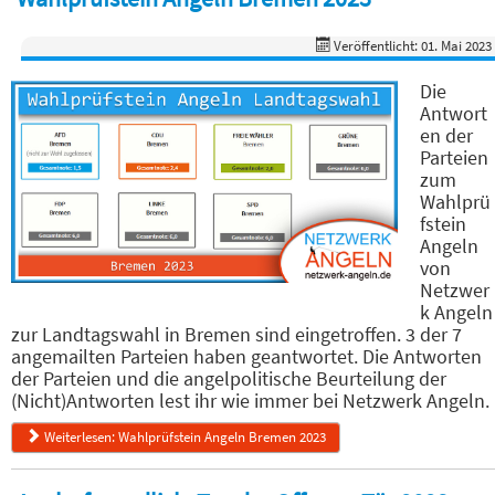
Veröffentlicht: 01. Mai 2023
Die
Antwort
en der
Parteien
zum
Wahlprü
fstein
Angeln
von
Netzwer
k Angeln
zur Landtagswahl in Bremen sind eingetroffen. 3 der 7
angemailten Parteien haben geantwortet. Die Antworten
der Parteien und die angelpolitische Beurteilung der
(Nicht)Antworten lest ihr wie immer bei Netzwerk Angeln.
Weiterlesen: Wahlprüfstein Angeln Bremen 2023