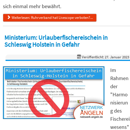
sich einmal mehr bewährt.
Weiterlesen: Ruhrverband hat Livescope verboten?...
Ministerium: Urlauberfischereischein in
Schleswig Holstein in Gefahr
Veröffentlicht: 27. Januar 2023
Im
Rahmen
der
"Harmo
nisierun
g des
Fischerei
wesens"