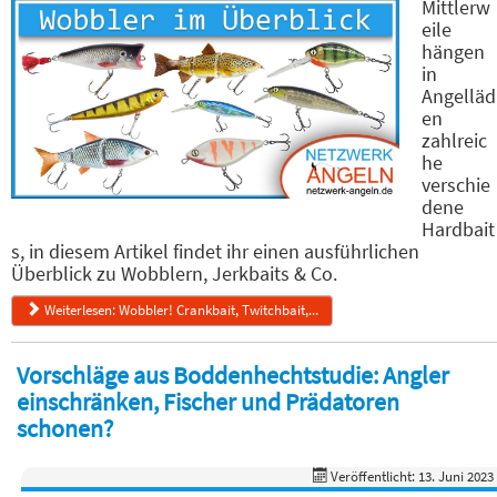
Mittlerw
eile
hängen
in
Angelläd
en
zahlreic
he
verschie
dene
Hardbait
s, in diesem Artikel findet ihr einen ausführlichen
Überblick zu Wobblern, Jerkbaits & Co.
Weiterlesen: Wobbler! Crankbait, Twitchbait,...
Vorschläge aus Boddenhechtstudie: Angler
einschränken, Fischer und Prädatoren
schonen?
Veröffentlicht: 13. Juni 2023