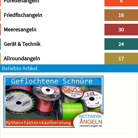
Forellenangeln
6
Friedfischangeln
16
Meeresangeln
30
Gerät & Technik
24
Allroundangeln
17
Beliebte Artikel