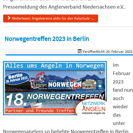
Pressemeldung des Anglerverband Niedersachsen e.V..
Weiterlesen: Angelvereine aktiv für den Aalschutz -...
Norwegentreffen 2023 in Berlin
Veröffentlicht: 20. Februar 2023
Im
Februar
2023
fand nun
auch
wieder
das
unter
Norwegenanglern so beliebte Norwegentreffen in Berlin