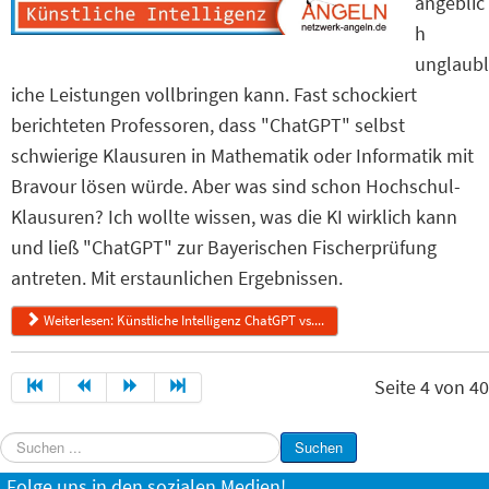
angeblic
h
unglaubl
iche Leistungen vollbringen kann. Fast schockiert
berichteten Professoren, dass "ChatGPT" selbst
schwierige Klausuren in Mathematik oder Informatik mit
Bravour lösen würde. Aber was sind schon Hochschul-
Klausuren? Ich wollte wissen, was die KI wirklich kann
und ließ "ChatGPT" zur Bayerischen Fischerprüfung
antreten. Mit erstaunlichen Ergebnissen.
Weiterlesen: Künstliche Intelligenz ChatGPT vs....
Seite 4 von 40
Suchen
Suchen
...
Folge uns in den sozialen Medien!