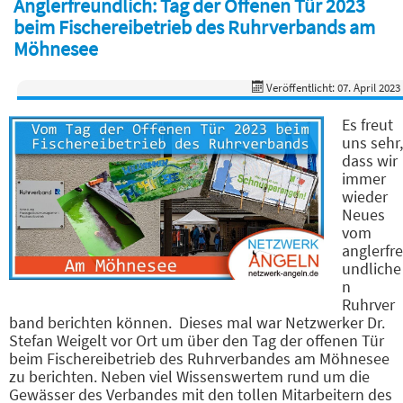
Anglerfreundlich: Tag der Offenen Tür 2023
beim Fischereibetrieb des Ruhrverbands am
Möhnesee
Veröffentlicht: 07. April 2023
Es freut
uns sehr,
dass wir
immer
wieder
Neues
vom
anglerfre
undliche
n
Ruhrver
band berichten können. Dieses mal war Netzwerker Dr.
Stefan Weigelt vor Ort um über den Tag der offenen Tür
beim Fischereibetrieb des Ruhrverbandes am Möhnesee
zu berichten. Neben viel Wissenswertem rund um die
Gewässer des Verbandes mit den tollen Mitarbeitern des