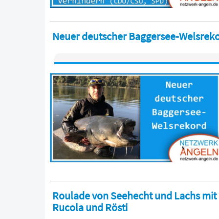
Neuer deutscher Baggersee-Welsrek
Roulade von Seehecht und Lachs mit R
Rucola und Rösti