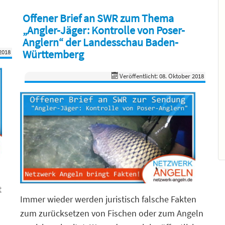
Offener Brief an SWR zum Thema
„Angler-Jäger: Kontrolle von Poser-
Anglern“ der Landesschau Baden-
Württemberg
2018
Veröffentlicht: 08. Oktober 2018
t
Immer wieder werden juristisch falsche Fakten
zum zurücksetzen von Fischen oder zum Angeln