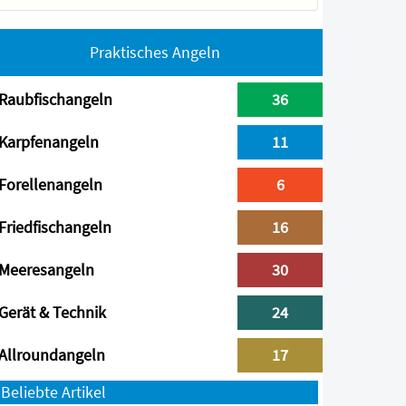
Praktisches Angeln
Raubfischangeln
36
Karpfenangeln
11
Forellenangeln
6
Friedfischangeln
16
Meeresangeln
30
Gerät & Technik
24
Allroundangeln
17
Beliebte Artikel