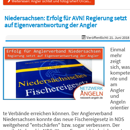
Weiterlesen: Angler sichtet und fotografiert Orcas...
Niedersachsen: Erfolg für AVN! Regierung setzt
auf Eigenverantwortung der Angler
Veröffentlicht: 21. Juni 2018
Einmal
mehr
zeigt
sich, was
kompete
nte und
am
Angler
und
Angeln
orientier
te Verbände erreichen können. Der Anglerverband
Niedersachsen konnte das neue Fischereigesetz in NDS
weitgehend "entschärfen" bzw. sogar verbessern. Der