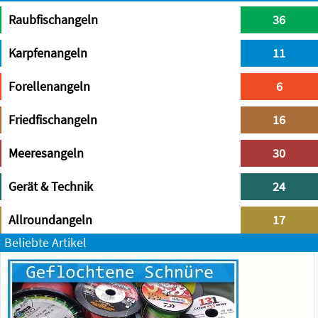
Raubfischangeln
36
Karpfenangeln
11
Forellenangeln
6
Friedfischangeln
16
Meeresangeln
30
Gerät & Technik
24
Allroundangeln
17
Beliebte Artikel