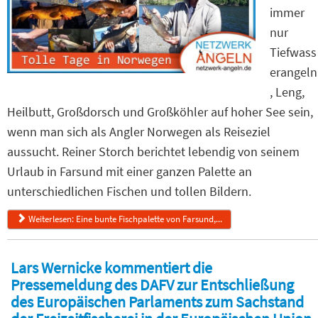
immer
nur
Tiefwass
erangeln
, Leng,
Heilbutt, Großdorsch und Großköhler auf hoher See sein,
wenn man sich als Angler Norwegen als Reiseziel
aussucht. Reiner Storch berichtet lebendig von seinem
Urlaub in Farsund mit einer ganzen Palette an
unterschiedlichen Fischen und tollen Bildern.
Weiterlesen: Eine bunte Fischpalette von Farsund,...
Lars Wernicke kommentiert die
Pressemeldung des DAFV zur Entschließung
des Europäischen Parlaments zum Sachstand