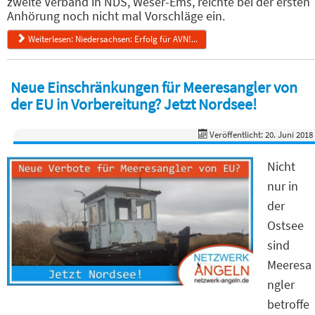
zweite Verband in NDS, Weser-Ems, reichte bei der ersten
Anhörung noch nicht mal Vorschläge ein.
Weiterlesen: Niedersachsen: Erfolg für AVN!...
Neue Einschränkungen für Meeresangler von
der EU in Vorbereitung? Jetzt Nordsee!
Veröffentlicht: 20. Juni 2018
Nicht
nur in
der
Ostsee
sind
Meeresa
ngler
betroffe