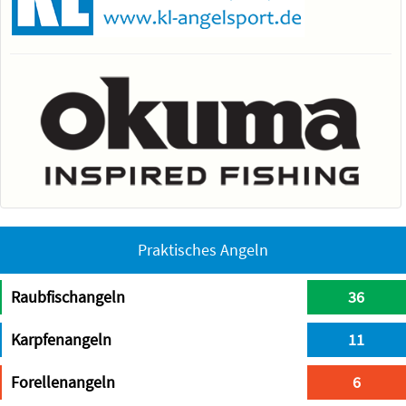
Praktisches Angeln
Raubfischangeln
36
Karpfenangeln
11
Forellenangeln
6