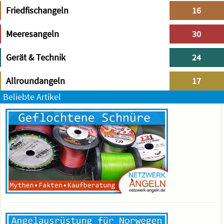
Friedfischangeln
16
Meeresangeln
30
Gerät & Technik
24
Allroundangeln
17
Beliebte Artikel