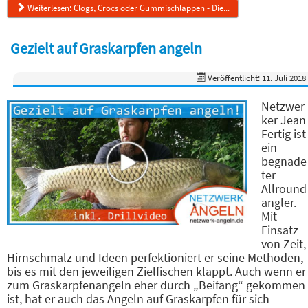
Weiterlesen: Clogs, Crocs oder Gummischlappen - Die...
Gezielt auf Graskarpfen angeln
Veröffentlicht: 11. Juli 2018
Netzwer
ker Jean
Fertig ist
ein
begnade
ter
Allround
angler.
Mit
Einsatz
von Zeit,
Hirnschmalz und Ideen perfektioniert er seine Methoden,
bis es mit den jeweiligen Zielfischen klappt. Auch wenn er
zum Graskarpfenangeln eher durch „Beifang“ gekommen
ist, hat er auch das Angeln auf Graskarpfen für sich