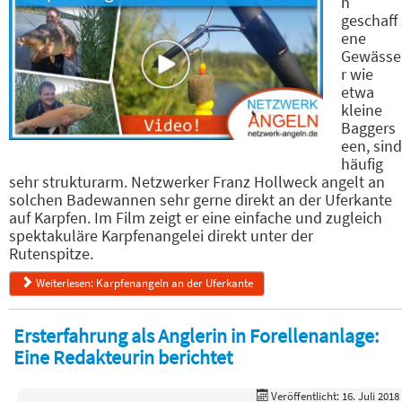
h
geschaff
ene
Gewässe
r wie
etwa
kleine
Baggers
een, sind
häufig
sehr strukturarm. Netzwerker Franz Hollweck angelt an
solchen Badewannen sehr gerne direkt an der Uferkante
auf Karpfen. Im Film zeigt er eine einfache und zugleich
spektakuläre Karpfenangelei direkt unter der
Rutenspitze.
Weiterlesen: Karpfenangeln an der Uferkante
Ersterfahrung als Anglerin in Forellenanlage:
Eine Redakteurin berichtet
Veröffentlicht: 16. Juli 2018