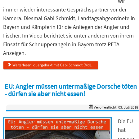
wir
immer wieder interessante Gesprächspartner vor der
Kamera. Diesmal Gabi Schmidt, Landtagsabgeordnete in
Bayern und Kämpferin für die Anliegen der Angler und
Fischer. Im Video berichtet sie unter anderem von ihrem
Einsatz für Schnupperangeln in Bayern trotz PETA-
Anzeigen.
Weiterlesen: quergehakt mit Gabi Schmidt (MdL...
EU: Angler müssen untermaßige Dorsche töten
- dürfen sie aber nicht essen!
Veröffentlicht: 03. Juli 2018
Die EU
hat
unsere