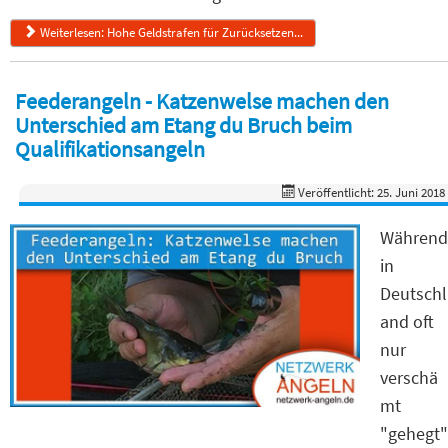
Weiterlesen: Hohe Geldstrafen für Zurücksetzen...
Feederangeln - Katzenwelse machen den
Unterschied am Etang du Bruch beim
Qualifikationsangeln
Veröffentlicht: 25. Juni 2018
Während
in
Deutschl
and oft
nur
verschä
mt
"gehegt"