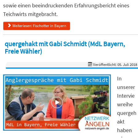
sowie einen beeindruckenden Erfahrungsbericht eines
Teichwirts mitgebracht.
Weiterlesen: Fischotter in Bayern
quergehakt mit Gabi Schmidt (MdL Bayern,
Freie Wähler)
Veröffentlicht: 05. Juli 2018
In
unserer
Intervie
wreihe
quergeh
akt
haben