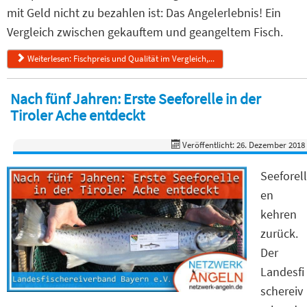
mit Geld nicht zu bezahlen ist: Das Angelerlebnis! Ein
Vergleich zwischen gekauftem und geangeltem Fisch.
Weiterlesen: Fischpreis und Qualität im Vergleich,...
Nach fünf Jahren: Erste Seeforelle in der
Tiroler Ache entdeckt
Veröffentlicht: 26. Dezember 2018
Seeforell
en
kehren
zurück.
Der
Landesfi
schereiv