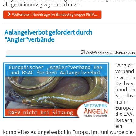
als gemeinnützig wg. Tierschutz“ .
Weiterlesen: Nachfrage im Bundestag wegen PETA:...
Aalangelverbot gefordert durch
“Angler"verbände
Veröffentlicht: 05. Januar 2019
“Angler"
verbänd
e wie der
Dachver
band der
Sportfisc
her in
Europa,
die EAA,
fordern
ein
komplettes Aalangelverbot in Europa. Im Juni wurde dies