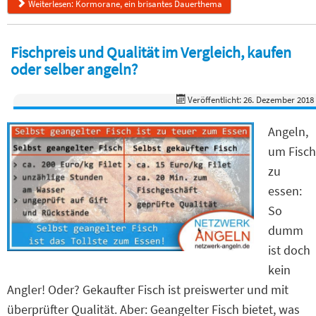
Weiterlesen: Kormorane, ein brisantes Dauerthema
Fischpreis und Qualität im Vergleich, kaufen
oder selber angeln?
Veröffentlicht: 26. Dezember 2018
Angeln,
um Fisch
zu
essen:
So
dumm
ist doch
kein
Angler! Oder? Gekaufter Fisch ist preiswerter und mit
überprüfter Qualität. Aber: Geangelter Fisch bietet, was