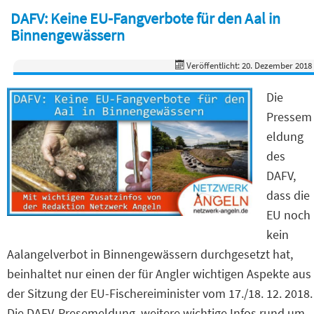
DAFV: Keine EU-Fangverbote für den Aal in
Binnengewässern
Veröffentlicht: 20. Dezember 2018
Die
Pressem
eldung
des
DAFV,
dass die
EU noch
kein
Aalangelverbot in Binnengewässern durchgesetzt hat,
beinhaltet nur einen der für Angler wichtigen Aspekte aus
der Sitzung der EU-Fischereiminister vom 17./18. 12. 2018.
Die DAFV-Presemeldung, weitere wichtige Infos rund um