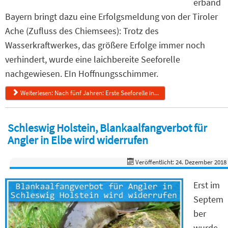
erband
Bayern bringt dazu eine Erfolgsmeldung von der Tiroler
Ache (Zufluss des Chiemsees): Trotz des
Wasserkraftwerkes, das größere Erfolge immer noch
verhindert, wurde eine laichbereite Seeforelle
nachgewiesen. EIn Hoffnungsschimmer.
Weiterlesen: Nach fünf Jahren: Erste Seeforelle in...
Schleswig Holstein, Blankaalfangverbot für
Angler in Elbe wird widerrufen
Veröffentlicht: 24. Dezember 2018
Erst im
Septem
ber
wurde