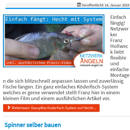
Veröffentlicht: 14. Januar 2019
Einfach
fängig!
Netzwer
ker
Franz
Hollwec
k liebt
flexible
und
einfache
Montage
n die sich blitzschnell anpassen lassen und zuverlässig
Fische fangen. Ein ganz einfaches Köderfisch-System
welches er gerne verwendet stellt Franz hier in einem
kleinen Film und einem ausführlichen Artikel vor.
Weiterlesen: Gezupftes Köderfisch-System auf Hecht:...
Spinner selber bauen