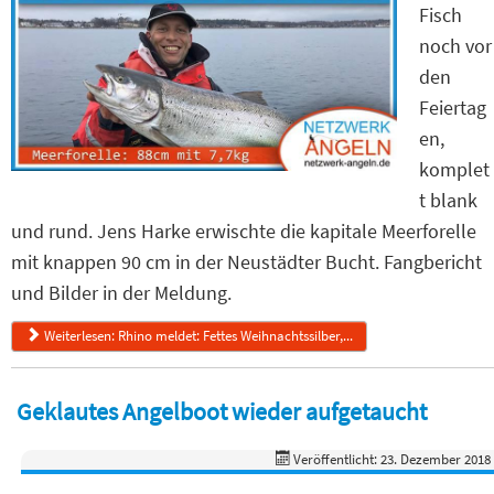
Fisch
noch vor
den
Feiertag
en,
komplet
t blank
und rund. Jens Harke erwischte die kapitale Meerforelle
mit knappen 90 cm in der Neustädter Bucht. Fangbericht
und Bilder in der Meldung.
Weiterlesen: Rhino meldet: Fettes Weihnachtssilber,...
Geklautes Angelboot wieder aufgetaucht
Veröffentlicht: 23. Dezember 2018