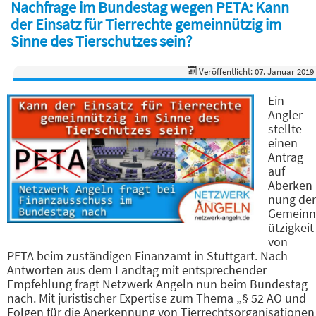
Nachfrage im Bundestag wegen PETA: Kann
der Einsatz für Tierrechte gemeinnützig im
Sinne des Tierschutzes sein?
Veröffentlicht: 07. Januar 2019
Ein
Angler
stellte
einen
Antrag
auf
Aberken
nung der
Gemeinn
ützigkeit
von
PETA beim zuständigen Finanzamt in Stuttgart. Nach
Antworten aus dem Landtag mit entsprechender
Empfehlung fragt Netzwerk Angeln nun beim Bundestag
nach. Mit juristischer Expertise zum Thema „§ 52 AO und
Folgen für die Anerkennung von Tierrechtsorganisationen