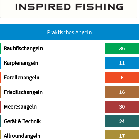
Praktisches Angeln
Raubfischangeln
36
Karpfenangeln
11
Forellenangeln
6
Friedfischangeln
16
Meeresangeln
30
Gerät & Technik
24
Allroundangeln
17