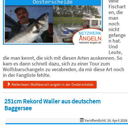
viele
Fischart
en, die
man
noch
nicht
gefange
n hat.
Und
Leute,
die man kennt, die sich mit diesen Arten auskennen. So
kam es dann schnell dazu, sich zu einer Tour zum
Wolfsbarschangeln zu verabreden, da mir diese Art noch
in der Fangliste fehlte.
Weiterlesen: Wolfsbarsch angeln in der Oosterschelde
251cm Rekord Waller aus deutschem
Baggersee
Veröffentlicht: 19. April 2018