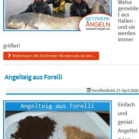
Welse
gemelde
t aus
Italien -
und sie
werden
immer
größer!
Weiterlesen: 265 Zentimeter Monsterwels bei den...
Angelteig aus Forelli
Veröffentlicht: 17. April 2018
Einfach
und
genial:
Angeltei