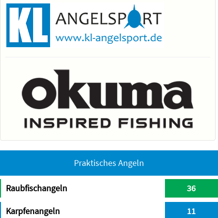
Praktisches Angeln
Raubfischangeln
36
Karpfenangeln
11