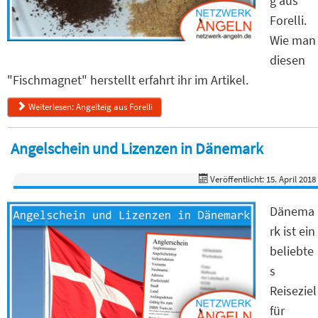
g aus
Forelli.
Wie man
diesen
"Fischmagnet" herstellt erfahrt ihr im Artikel.
Weiterlesen: Angelteig aus Forelli
Angelschein und Lizenzen in Dänemark
Veröffentlicht: 15. April 2018
Dänema
rk ist ein
beliebte
s
Reiseziel
für