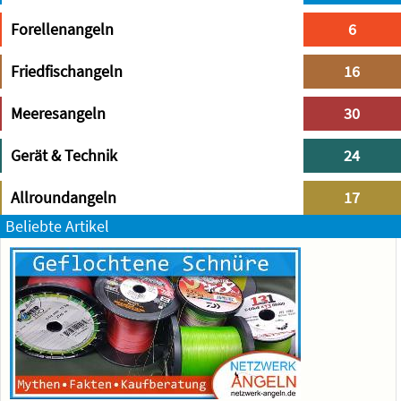
Forellenangeln
6
Friedfischangeln
16
Meeresangeln
30
Gerät & Technik
24
Allroundangeln
17
Beliebte Artikel