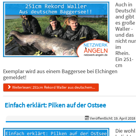
Auch in
Deutschl
and gibt
es große
Waller -
und das
nicht nur
im
Rhein.
Ein 251-
cm
Exemplar wird aus einem Baggersee bei Elchingen
gemeldet!
Weiterlesen: 251cm Rekord Waller aus deutschem...
Einfach erklärt: Pilken auf der Ostsee
Veröffentlicht: 19. April 2018
Die wohl