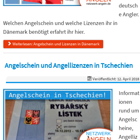
deutsch
e Angler.
Welchen Angelschein und welche Lizenzen ihr in
Dänemark benötigt erfahrt ihr hier.
Weiterlesen: Angelschein und Lizenzen in Dänemark
Angelschein und Angellizenzen in Tschechien
Veröffentlicht: 12. April 2018
Informat
ionen
rund um
Angelsc
heine,
Angelliz