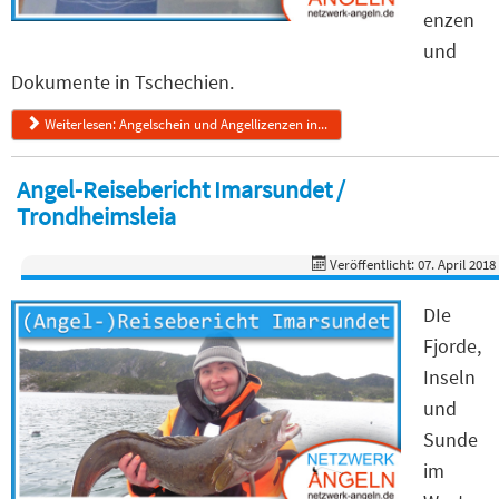
enzen
und
Dokumente in Tschechien.
Weiterlesen: Angelschein und Angellizenzen in...
Angel-Reisebericht Imarsundet /
Trondheimsleia
Veröffentlicht: 07. April 2018
DIe
Fjorde,
Inseln
und
Sunde
im