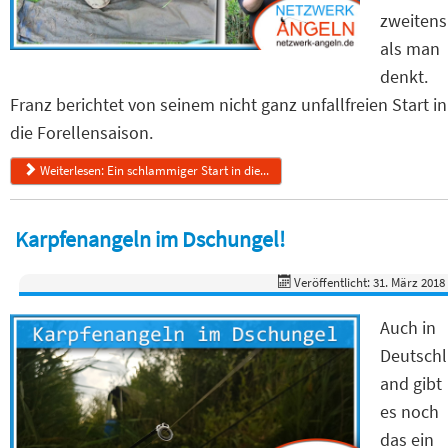
zweitens
als man
denkt.
Franz berichtet von seinem nicht ganz unfallfreien Start in
die Forellensaison.
Weiterlesen: Ein schlammiger Start in die...
Karpfenangeln im Dschungel!
Veröffentlicht: 31. März 2018
Auch in
Deutschl
and gibt
es noch
das ein