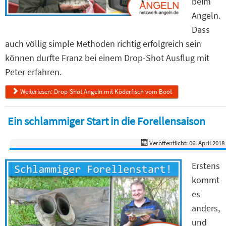
beim
Angeln.
Dass
auch völlig simple Methoden richtig erfolgreich sein
können durfte Franz bei einem Drop-Shot Ausflug mit
Peter erfahren.
Weiterlesen: Drop-Shot Angeln mit Köderfisch vom Boot
Ein schlammiger Start in die Forellensaison
Veröffentlicht: 06. April 2018
Erstens
kommt
es
anders,
und