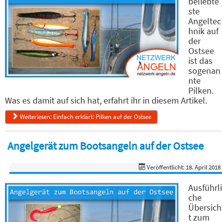
beliebte
ste
Angeltec
hnik auf
der
Ostsee
ist das
sogenan
nte
Pilken.
Was es damit auf sich hat, erfahrt ihr in diesem Artikel.
Weiterlesen: Einfach erklärt: Pilken auf der Ostsee
Angelgerät zum Bootsangeln auf der Ostsee
Veröffentlicht: 18. April 2018
Ausführli
che
Übersich
t zum