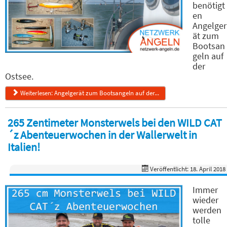
benötigt
en
Angelger
ät zum
Bootsan
geln auf
der
Ostsee.
Weiterlesen: Angelgerät zum Bootsangeln auf der...
265 Zentimeter Monsterwels bei den WILD CAT
´z Abenteuerwochen in der Wallerwelt in
Italien!
Veröffentlicht: 18. April 2018
Immer
wieder
werden
tolle