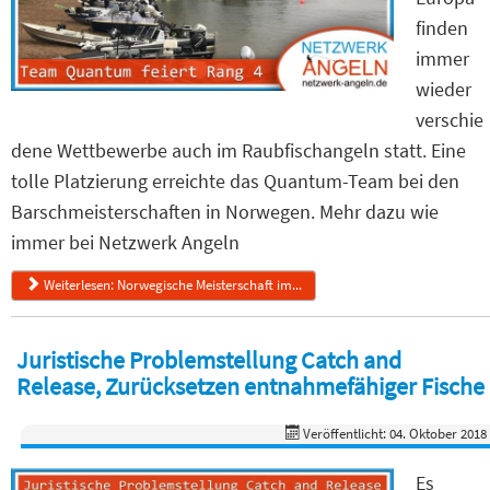
finden
immer
wieder
verschie
dene Wettbewerbe auch im Raubfischangeln statt. Eine
tolle Platzierung erreichte das Quantum-Team bei den
Barschmeisterschaften in Norwegen. Mehr dazu wie
immer bei Netzwerk Angeln
Weiterlesen: Norwegische Meisterschaft im...
Juristische Problemstellung Catch and
Release, Zurücksetzen entnahmefähiger Fische
Veröffentlicht: 04. Oktober 2018
Es