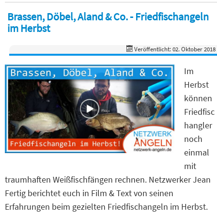
Brassen, Döbel, Aland & Co. - Friedfischangeln
im Herbst
Veröffentlicht: 02. Oktober 2018
Im
Herbst
können
Friedfisc
hangler
noch
einmal
mit
traumhaften Weißfischfängen rechnen. Netzwerker Jean
Fertig berichtet euch in Film & Text von seinen
Erfahrungen beim gezielten Friedfischangeln im Herbst.