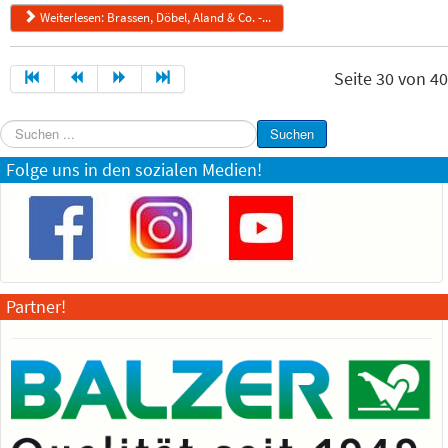
Weiterlesen: Brassen, Döbel, Aland & Co. -...
Seite 30 von 40
Suchen
Suchen
...
Folge uns in den sozialen Medien!
Partner!