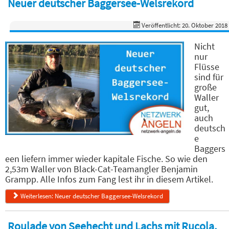
Neuer deutscher Baggersee-Welsrekord
Veröffentlicht: 20. Oktober 2018
Nicht
nur
Flüsse
sind für
große
Waller
gut,
auch
deutsch
e
Baggers
een liefern immer wieder kapitale Fische. So wie den
2,53m Waller von Black-Cat-Teamangler Benjamin
Grampp. Alle Infos zum Fang lest ihr in diesem Artikel.
Weiterlesen: Neuer deutscher Baggersee-Welsrekord
Roulade von Seehecht und Lachs mit Rucola,