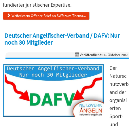
fundierter juristischer Expertise.
Weiterlesen: Offener Brief an SWR zum Thema...
Deutscher Angelfischer-Verband / DAFV: Nur
noch 30 Mitglieder
Veröffentlicht: 06. Oktober 2018
Der
Natursc
hutzverb
and der
organisi
erten
Sport-
und