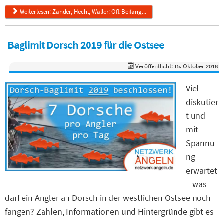
Weiterlesen: Zander, Hecht, Waller: Oft Beifang...
Baglimit Dorsch 2019 für die Ostsee
Veröffentlicht: 15. Oktober 2018
Viel
diskutier
t und
mit
Spannu
ng
erwartet
– was
darf ein Angler an Dorsch in der westlichen Ostsee noch
fangen? Zahlen, Informationen und Hintergründe gibt es