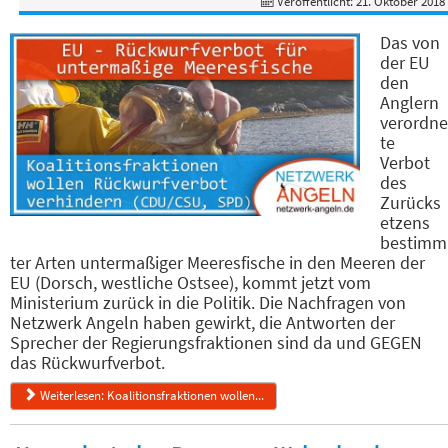
Veröffentlicht: 21. Oktober 2018
Das von
der EU
den
Anglern
verordne
te
Verbot
des
Zurücks
etzens
bestimm
ter Arten untermaßiger Meeresfische in den Meeren der
EU (Dorsch, westliche Ostsee), kommt jetzt vom
Ministerium zurück in die Politik. Die Nachfragen von
Netzwerk Angeln haben gewirkt, die Antworten der
Sprecher der Regierungsfraktionen sind da und GEGEN
das Rückwurfverbot.
Weiterlesen: Koalitionsfraktionen wollen...