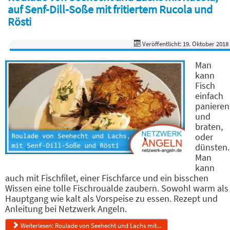
auf Senf-Dill-Soße mit fritiertem Rucola und
Rösti
Veröffentlicht: 19. Oktober 2018
Man
kann
Fisch
einfach
panieren
und
braten,
oder
dünsten.
Man
kann
auch mit Fischfilet, einer Fischfarce und ein bisschen
Wissen eine tolle Fischroualde zaubern. Sowohl warm als
Hauptgang wie kalt als Vorspeise zu essen. Rezept und
Anleitung bei Netzwerk Angeln.
Weiterlesen: Roulade von Seehecht und Lachs mit...