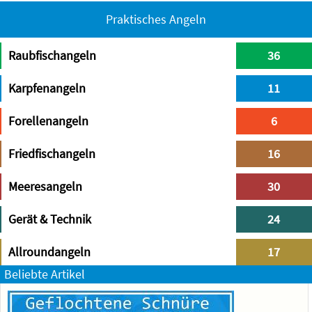
Praktisches Angeln
Raubfischangeln
36
Karpfenangeln
11
Forellenangeln
6
Friedfischangeln
16
Meeresangeln
30
Gerät & Technik
24
Allroundangeln
17
Beliebte Artikel