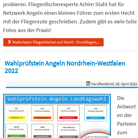
probieren. Fliegenfischerexperte Achim Stahl hat für
Netzwerk Angeln einen kleinen Führer zum ersten Hecht
mit der Fliegenrute geschrieben. Zudem gibt es viele tolle
Fotos aus der Praxis!
Weiterlesen: Fliegenfischen auf Hecht - Grundlagen,...
Wahlprüfstein Angeln Nordrhein-Westfalen
2022
Veröffentlicht: 28. April 2022
Die
Antwort
en der
Parteien
zum