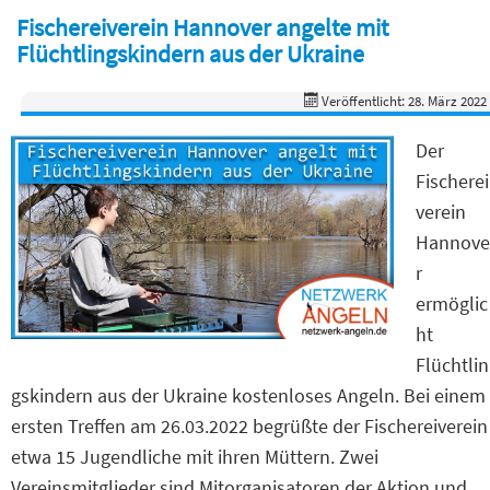
Fischereiverein Hannover angelte mit
Flüchtlingskindern aus der Ukraine
Veröffentlicht: 28. März 2022
Der
Fischerei
verein
Hannove
r
ermöglic
ht
Flüchtlin
gskindern aus der Ukraine kostenloses Angeln. Bei einem
ersten Treffen am 26.03.2022 begrüßte der Fischereiverein
etwa 15 Jugendliche mit ihren Müttern. Zwei
Vereinsmitglieder sind Mitorganisatoren der Aktion und