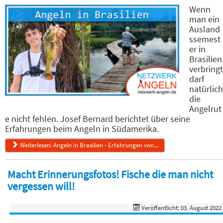
Wenn
man ein
Ausland
ssemest
er in
Brasilien
verbringt
darf
natürlich
die
Angelrut
e nicht fehlen. Josef Bernard berichtet über seine
Erfahrungen beim Angeln in Südamerika.
Weiterlesen: Angeln in Brasilien - Erfahrungen von...
Macht Erinnerungsfotos! Fische die man nicht
vergessen will!
Veröffentlicht: 03. August 2022