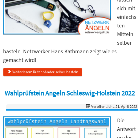
sich mit
einfachs
ten
Mitteln
selber
basteln. Netzwerker Hans Kathmann zeigt wie es
gemacht wird!
Weiterlesen: Rutenbänder selber basteln
Wahlprüfstein Angeln Schleswig-Holstein 2022
Veröffentlicht: 21. April 2022
Die
Antwort
en der