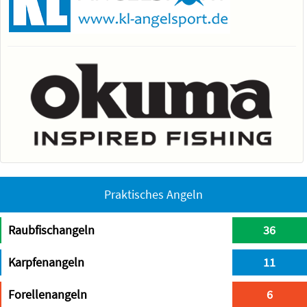
Praktisches Angeln
Raubfischangeln
36
Karpfenangeln
11
Forellenangeln
6