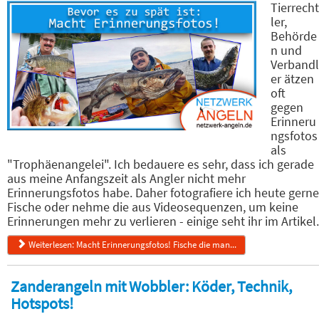
Tierrecht
ler,
Behörde
n und
Verbandl
er ätzen
oft
gegen
Erinneru
ngsfotos
als
"Trophäenangelei". Ich bedauere es sehr, dass ich gerade
aus meine Anfangszeit als Angler nicht mehr
Erinnerungsfotos habe. Daher fotografiere ich heute gerne
Fische oder nehme die aus Videosequenzen, um keine
Erinnerungen mehr zu verlieren - einige seht ihr im Artikel.
Weiterlesen: Macht Erinnerungsfotos! Fische die man...
Zanderangeln mit Wobbler: Köder, Technik,
Hotspots!