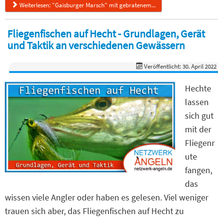
Weiterlesen: "Gaisburger Marsch" mit gebratenem...
Fliegenfischen auf Hecht - Grundlagen, Gerät
und Taktik an verschiedenen Gewässern
Veröffentlicht: 30. April 2022
Hechte
lassen
sich gut
mit der
Fliegenr
ute
fangen,
das
wissen viele Angler oder haben es gelesen. Viel weniger
trauen sich aber, das Fliegenfischen auf Hecht zu