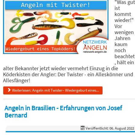
"Was gut
ist
kommt
wieder!"
Vor
wenigen
Jahren
kaum
noch
beachtet
, hält ein
alter Bekannter jetzt wieder vermehrt Einzug in die
Köderkisten der Angler: Der Twister - ein Alleskönner und
Allesfänger!
Weiterlesen: Angeln mit Twister– Wiedergeburt eines...
Angeln in Brasilien - Erfahrungen von Josef
Bernard
Veröffentlicht: 06. August 2022