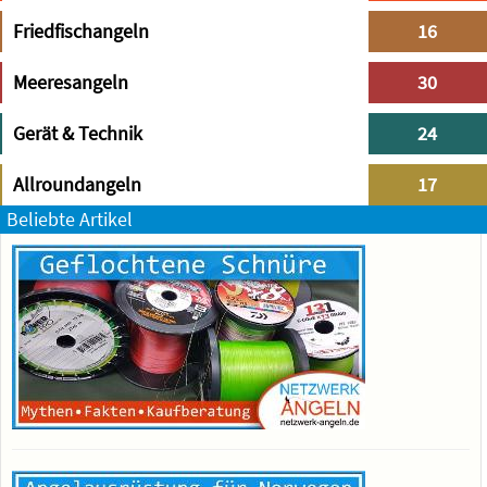
Friedfischangeln
16
Meeresangeln
30
Gerät & Technik
24
Allroundangeln
17
Beliebte Artikel