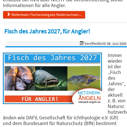
Informationen für alle Angler.
Weiterlesen: Fischereiabgabe Niedersachsen:...
Fisch des Jahres 2027, für Angler!
Veröffentlicht: 08. Juni 2026
Immer
wieder
ist der
„Fisch
des
Jahres“,
der
aktuell
z. B. von
Natursc
hutzverb
änden wie DAFV, Gesellschaft für Ichthyologie e.V. (GfI)
und dem Bundesamt für Naturschutz (BfN) bestimmt