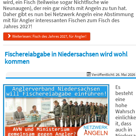
wird, ein Fisch (teilweise sogar Nichtfische wie
Neunaugen), der rein gar nichts mit Angeln zu tun hat.
Daher gibt es nun bei Netzwerk Angeln eine Abstimmung
mit für Angler interessanten Fischen zum Fisch des
Jahres 2027!
Weiterlesen: Fisch des Jahres 2027, für Angler!
Fischereiabgabe in Niedersachsen wird wohl
kommen
Veröffentlicht: 26. Mai 2026
Es
besteht
eine
hohe
Wahrsch
einlichke
it, dass
auch in
Niedersa