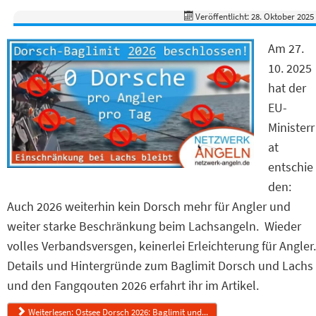
Veröffentlicht: 28. Oktober 2025
Am 27.
10. 2025
hat der
EU-
Ministerr
at
entschie
den:
Auch 2026 weiterhin kein Dorsch mehr für Angler und
weiter starke Beschränkung beim Lachsangeln. Wieder
volles Verbandsversgen, keinerlei Erleichterung für Angler.
Details und Hintergründe zum Baglimit Dorsch und Lachs
und den Fangqouten 2026 erfahrt ihr im Artikel.
Weiterlesen: Ostsee Dorsch 2026: Baglimit und...