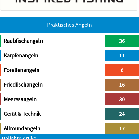
Praktisches Angeln
Raubfischangeln
36
Karpfenangeln
11
Forellenangeln
6
Friedfischangeln
16
Meeresangeln
30
Gerät & Technik
24
Allroundangeln
17
Beliebte Artikel