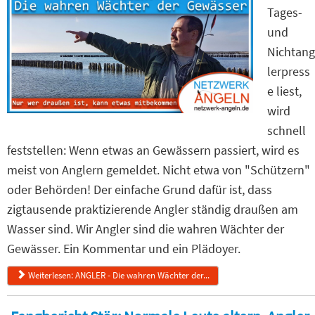
Tages-
und
Nichtang
lerpress
e liest,
wird
schnell
feststellen: Wenn etwas an Gewässern passiert, wird es
meist von Anglern gemeldet. Nicht etwa von "Schützern"
oder Behörden! Der einfache Grund dafür ist, dass
zigtausende praktizierende Angler ständig draußen am
Wasser sind. Wir Angler sind die wahren Wächter der
Gewässer. Ein Kommentar und ein Plädoyer.
Weiterlesen: ANGLER - Die wahren Wächter der...