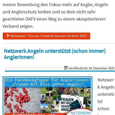
meiner Bewerbung den Fokus mehr auf Angler, Angeln
und Anglerschutz lenken und so dem nicht sehr
geachteten DAFV einen Weg zu einem akzeptierterem
Verband zeigen.
Weiterlesen: Thomas Finkbeiner bewirbt sich beim DAFV
Netzwerk Angeln unterstützt (schon immer)
Anglerinnen!
Veröffentlicht: 18. Dezember 2025
Netzwer
k Angeln
unterstü
tzt
schon