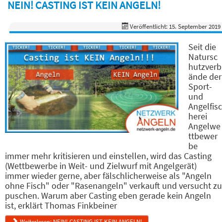
NEIN! CASTING IST KEIN ANGELN!
Veröffentlicht: 15. September 2019
Seit die
Natursc
hutzverb
ände der
Sport-
und
Angelfisc
herei
Angelwe
ttbewer
be
immer mehr kritisieren und einstellen, wird das Casting
(Wettbewerbe in Weit- und Zielwurf mit Angelgerät)
immer wieder gerne, aber fälschlicherweise als "Angeln
ohne Fisch" oder "Rasenangeln" verkauft und versucht zu
puschen. Warum aber Casting eben gerade kein Angeln
ist, erklärt Thomas Finkbeiner
Weiterlesen: NEIN! CASTING IST KEIN ANGELN!