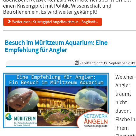
einen Krisengipfel mit Politik, Wissenschaft und
Betroffenen ein. Es wird weiter gekämpft!
Weiterlesen: Krisengipfel Angeltourismus - Baglimit...
Besuch im Müritzeum Aquarium: Eine
Empfehlung für Angler
Veröffentlicht: 12. September 2019
Welcher
Angler
träumt
nicht
davon,
Fische in
ihrem