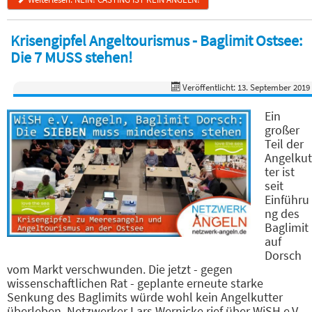
Krisengipfel Angeltourismus - Baglimit Ostsee:
Die 7 MUSS stehen!
Veröffentlicht: 13. September 2019
Ein
großer
Teil der
Angelkut
ter ist
seit
Einführu
ng des
Baglimit
auf
Dorsch
vom Markt verschwunden. Die jetzt - gegen
wissenschaftlichen Rat - geplante erneute starke
Senkung des Baglimits würde wohl kein Angelkutter
überleben. Netzwerker Lars Wernicke rief über WiSH e.V.