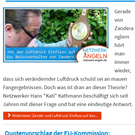
Gerade
von
Zandera
nglern
hört
man
immer
wieder,
dass sich verändernder Luftdruck schuld sei an mauen
Fangergebnissen. Doch was ist dran an dieser Theorie?
Netzwerker Hans "Kati" Kathmann beschäftigt sich seit
Jahren mit dieser Frage und hat eine eindeutige Antwort.
Weiterlesen: Zander und Luftdruck: Einfluss auf das...
Quotenvorschlag der EU-Kommission: