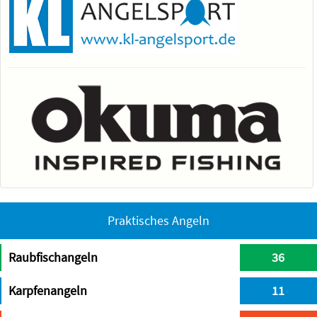
Praktisches Angeln
Raubfischangeln
36
Karpfenangeln
11