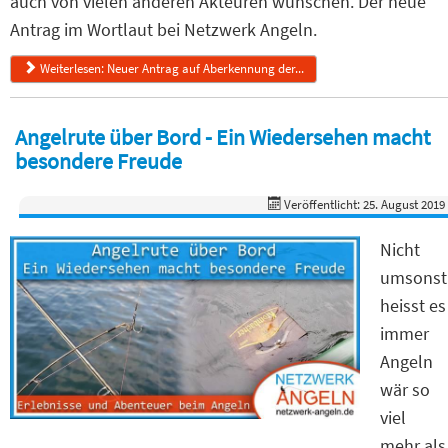
auch von vielen anderen Akteuren wünschen. Der neue
Antrag im Wortlaut bei Netzwerk Angeln.
Weiterlesen: Neuer Antrag auf Aberkennung der...
Angelrute über Bord - Ein Wiedersehen macht
besondere Freude
Veröffentlicht: 25. August 2019
Nicht
umsonst
heisst es
immer
Angeln
wär so
viel
mehr als