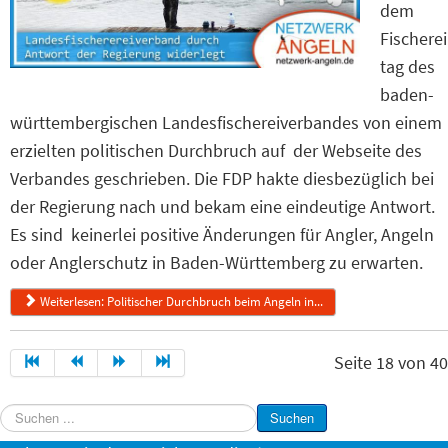
dem
Fischerei
tag des
baden-
württembergischen Landesfischereiverbandes von einem
erzielten politischen Durchbruch auf der Webseite des
Verbandes geschrieben. Die FDP hakte diesbezüglich bei
der Regierung nach und bekam eine eindeutige Antwort.
Es sind keinerlei positive Änderungen für Angler, Angeln
oder Anglerschutz in Baden-Württemberg zu erwarten.
Weiterlesen: Politischer Durchbruch beim Angeln in...
Seite 18 von 40
Suchen
Suchen
...