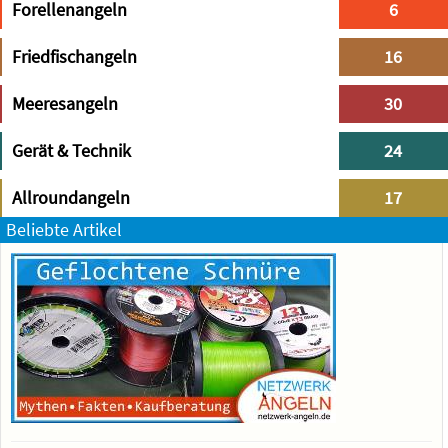
Forellenangeln
6
Friedfischangeln
16
Meeresangeln
30
Gerät & Technik
24
Allroundangeln
17
Beliebte Artikel