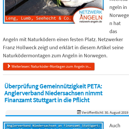
ngeln in
Norwege
n hat
das
Angeln mit Naturködern einen festen Platz. Netzwerker
Franz Hollweck zeigt und erklärt in diesem Artikel seine
Naturködermontagen zum Angeln in Norwegen.
Weiterlesen: Naturköder-Montagen zum Angeln in...
Überprüfung Gemeinnützigkeit PETA:
Anglerverband Niedersachsen nimmt
Finanzamt Stuttgart in die Pflicht
Veröffentlicht: 30. August 2019
Auch