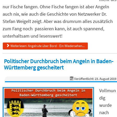
nur Fische fangen. Ohne Fische fangen ist aber Angeln
auch nix, wie auch die Geschichte von Netzwerker Dr.
Stefan Weigelt zeigt. Aber was drumrum alles zusätzlich
zum Fang noch passieren kann, ist auch spannend,
unterhaltsam und lesenswert!
Weiterlesen: Angelrute über Bord - Ein Wiedersehen...
Politischer Durchbruch beim Angeln in Baden-
Württemberg gescheitert
Veröffentlicht: 23. August 2019
Vollmun
dig
wurde
nach