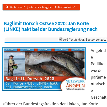
Weiterlesen: Quotenvorschlag der EU-Kommission:...
Baglimit Dorsch Ostsee 2020: Jan Korte
(LINKE) hakt bei der Bundesregierung nach
Veröffentlicht: 03. September 2019
Angelnd
e
Politiker
wie der
parlame
ntarisch
e
Geschäft
sführer der Bundestagsfraktion der Linken, Jan Korte,