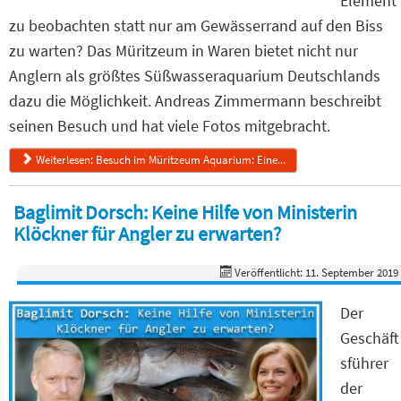
Element
zu beobachten statt nur am Gewässerrand auf den Biss
zu warten? Das Müritzeum in Waren bietet nicht nur
Anglern als größtes Süßwasseraquarium Deutschlands
dazu die Möglichkeit. Andreas Zimmermann beschreibt
seinen Besuch und hat viele Fotos mitgebracht.
Weiterlesen: Besuch im Müritzeum Aquarium: Eine...
Baglimit Dorsch: Keine Hilfe von Ministerin
Klöckner für Angler zu erwarten?
Veröffentlicht: 11. September 2019
Der
Geschäft
sführer
der