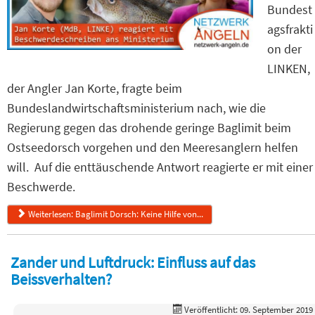
Bundest
agsfrakti
on der
LINKEN,
der Angler Jan Korte, fragte beim
Bundeslandwirtschaftsministerium nach, wie die
Regierung gegen das drohende geringe Baglimit beim
Ostseedorsch vorgehen und den Meeresanglern helfen
will. Auf die enttäuschende Antwort reagierte er mit einer
Beschwerde.
Weiterlesen: Baglimit Dorsch: Keine Hilfe von...
Zander und Luftdruck: Einfluss auf das
Beissverhalten?
Veröffentlicht: 09. September 2019