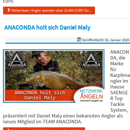
Euro.
Weiterlesen: Angler spenden über 25.000 EURO für...
ANACONDA holt sich Daniel Maly
Veröffentlicht: 15. Januar 2020
ANACON
DA, die
Marke
für
Karpfena
ngler im
Hause
SAENGE
R Top
Tackle
System,
präsentiert mit Daniel Maly einen bekannten Angler als
neues Mitglied im TEAM ANACONDA.