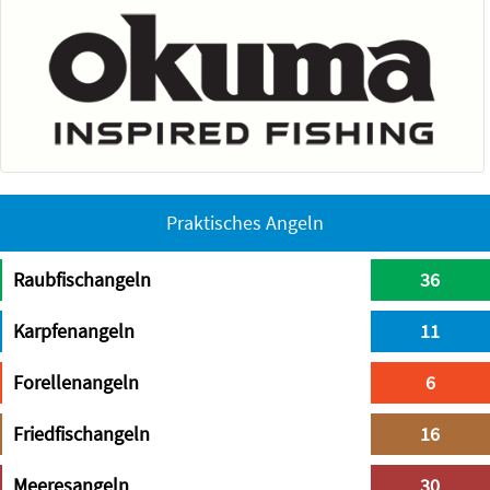
Praktisches Angeln
Raubfischangeln
36
Karpfenangeln
11
Forellenangeln
6
Friedfischangeln
16
Meeresangeln
30