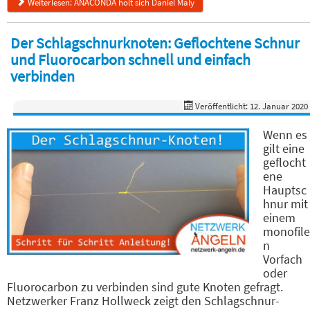
Weiterlesen: ANACONDA holt sich Daniel Maly
Der Schlagschnurknoten: Geflochtene Schnur
und Fluorocarbon schnell und einfach
verbinden
Veröffentlicht: 12. Januar 2020
Wenn es
gilt eine
geflocht
ene
Hauptsc
hnur mit
einem
monofile
n
Vorfach
oder
Fluorocarbon zu verbinden sind gute Knoten gefragt.
Netzwerker Franz Hollweck zeigt den Schlagschnur-