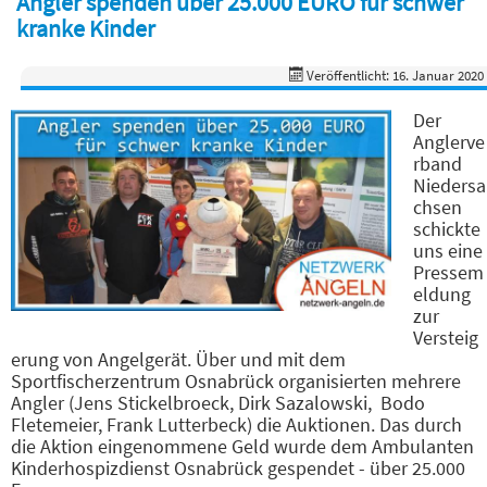
Angler spenden über 25.000 EURO für schwer
kranke Kinder
Veröffentlicht: 16. Januar 2020
Der
Anglerve
rband
Niedersa
chsen
schickte
uns eine
Pressem
eldung
zur
Versteig
erung von Angelgerät. Über und mit dem
Sportfischerzentrum Osnabrück organisierten mehrere
Angler (Jens Stickelbroeck, Dirk Sazalowski, Bodo
Fletemeier, Frank Lutterbeck) die Auktionen. Das durch
die Aktion eingenommene Geld wurde dem Ambulanten
Kinderhospizdienst Osnabrück gespendet - über 25.000