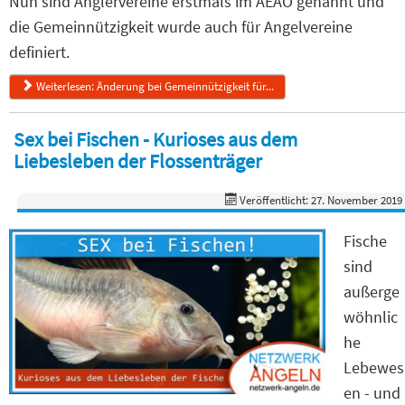
Nun sind Anglervereine erstmals im AEAO genannt und
die Gemeinnützigkeit wurde auch für Angelvereine
definiert.
Weiterlesen: Änderung bei Gemeinnützigkeit für...
Sex bei Fischen - Kurioses aus dem
Liebesleben der Flossenträger
Veröffentlicht: 27. November 2019
Fische
sind
außerge
wöhnlic
he
Lebewes
en - und