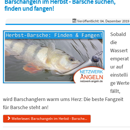
Barschangeln im Herbst - Barsche suchen,
finden und fangen!
Veröffentlicht: 04. Dezember 2019
Sobald
die
Wassert
emperat
ur auf
einstelli
ge Werte
fällt,
wird Barschanglern warm ums Herz: Die beste Fangzeit
für Barsche steht an!
Weiterlesen: Barschangeln im Herbst - Barsche...