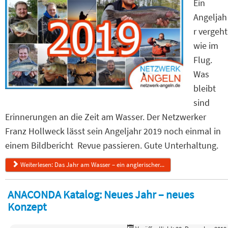
Ein
Angeljah
r vergeht
wie im
Flug.
Was
bleibt
sind
Erinnerungen an die Zeit am Wasser. Der Netzwerker
Franz Hollweck lässt sein Angeljahr 2019 noch einmal in
einem Bildbericht Revue passieren. Gute Unterhaltung.
Weiterlesen: Das Jahr am Wasser – ein anglerischer...
ANACONDA Katalog: Neues Jahr – neues
Konzept