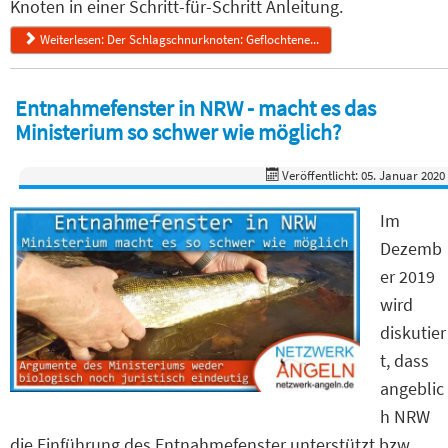
Knoten in einer Schritt-für-Schritt Anleitung.
Weiterlesen: Der Schlagschnurknoten: Geflochtene...
Entnahmefenster in NRW - macht es das
Ministerium so schwer wie möglich?
Veröffentlicht: 05. Januar 2020
Im
Dezemb
er 2019
wird
diskutier
t, dass
angeblic
h NRW
die Einführung des Entnahmefenster unterstützt bzw.