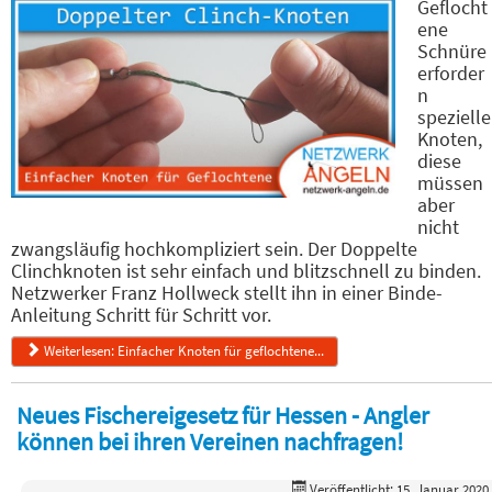
Geflocht
ene
Schnüre
erforder
n
spezielle
Knoten,
diese
müssen
aber
nicht
zwangsläufig hochkompliziert sein. Der Doppelte
Clinchknoten ist sehr einfach und blitzschnell zu binden.
Netzwerker Franz Hollweck stellt ihn in einer Binde-
Anleitung Schritt für Schritt vor.
Weiterlesen: Einfacher Knoten für geflochtene...
Neues Fischereigesetz für Hessen - Angler
können bei ihren Vereinen nachfragen!
Veröffentlicht: 15. Januar 2020