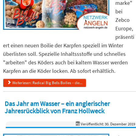
marke"
bei
Zebco
Europe,
präsenti
ert einen neuen Boilie der Karpfen speziell im Winter
überlisten soll. Spezielle Inhaltssstoffe und schnelles
"arbeiten" des Köders auch bei kaltem Wasser werden
Karpfen an die Köder locken. Ab sofort erhältlich.
Weiterlesen: Radical Big Bells Boilies – die...
Das Jahr am Wasser – ein anglerischer
Jahresrückblick von Franz Hollweck
Veröffentlicht: 30. Dezember 2019