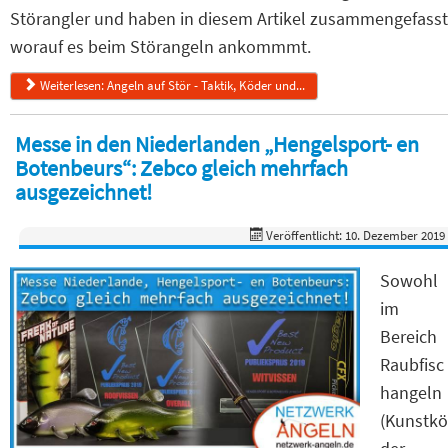
Störangler und haben in diesem Artikel zusammengefasst
worauf es beim Störangeln ankommmt.
Weiterlesen: Angeln auf Stör - Taktik, Köder und...
Messe in den Niederlanden „Hengelsport- en
Botenbeurs“: Zebco gleich mehrfach
ausgezeichnet!
Veröffentlicht: 10. Dezember 2019
Sowohl
im
Bereich
Raubfisc
hangeln
(Kunstkö