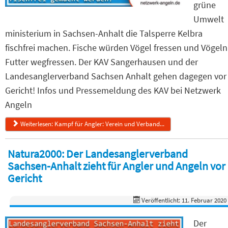
grüne
Umwelt
ministerium in Sachsen-Anhalt die Talsperre Kelbra
fischfrei machen. Fische würden Vögel fressen und Vögeln
Futter wegfressen. Der KAV Sangerhausen und der
Landesanglerverband Sachsen Anhalt gehen dagegen vor
Gericht! Infos und Pressemeldung des KAV bei Netzwerk
Angeln
Weiterlesen: Kampf für Angler: Verein und Verband...
Natura2000: Der Landesanglerverband
Sachsen-Anhalt zieht für Angler und Angeln vor
Gericht
Veröffentlicht: 11. Februar 2020
Der