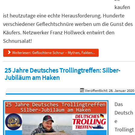
kaufen
ist heutzutage eine echte Herausforderung. Hunderte
verschiedener Geflechtschnüre werben um die Gunst des
Käufers. Netzwerker Franz Hollweck entwirrt den
Schnursalat!
Weiterlesen: Geflochtene Schnur – Mythen, Fakten...
25 Jahre Deutsches Trollingtreffen: Silber-
Jubiläum am Haken
Veröffentlicht: 28. Januar 2020
Das
Deutsch
e
Trollingt