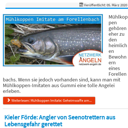
Veröffentlicht: 05. März 2020
Mühlkop
pen
gehören
eher zu
den
heimlich
en
Bewohn
ern
eines
Forellen
bachs. Wenn sie jedoch vorhanden sind, kann man mit
Mühlkoppen-Imitaten aus Gummi eine tolle Angelei
erleben.
Weiterlesen: Mühlkoppen Imitate: Geheimwaffe am...
Kieler Förde: Angler von Seenotrettern aus
Lebensgefahr gerettet