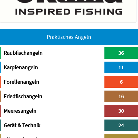
Praktisches Angeln
Raubfischangeln
36
Karpfenangeln
11
Forellenangeln
6
Friedfischangeln
16
Meeresangeln
30
Gerät & Technik
24