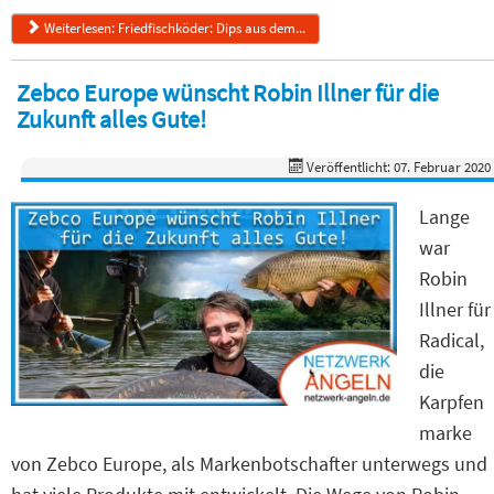
Weiterlesen: Friedfischköder: Dips aus dem...
Zebco Europe wünscht Robin Illner für die
Zukunft alles Gute!
Veröffentlicht: 07. Februar 2020
Lange
war
Robin
Illner für
Radical,
die
Karpfen
marke
von Zebco Europe, als Markenbotschafter unterwegs und