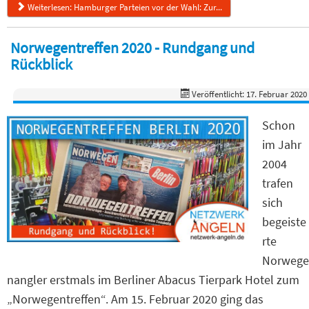
Weiterlesen: Hamburger Parteien vor der Wahl: Zur...
Norwegentreffen 2020 - Rundgang und
Rückblick
Veröffentlicht: 17. Februar 2020
Schon
im Jahr
2004
trafen
sich
begeiste
rte
Norwege
nangler erstmals im Berliner Abacus Tierpark Hotel zum
„Norwegentreffen“. Am 15. Februar 2020 ging das