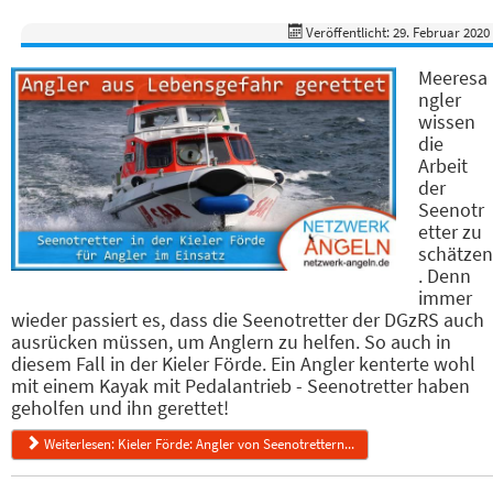
Veröffentlicht: 29. Februar 2020
Meeresa
ngler
wissen
die
Arbeit
der
Seenotr
etter zu
schätzen
. Denn
immer
wieder passiert es, dass die Seenotretter der DGzRS auch
ausrücken müssen, um Anglern zu helfen. So auch in
diesem Fall in der Kieler Förde. Ein Angler kenterte wohl
mit einem Kayak mit Pedalantrieb - Seenotretter haben
geholfen und ihn gerettet!
Weiterlesen: Kieler Förde: Angler von Seenotrettern...