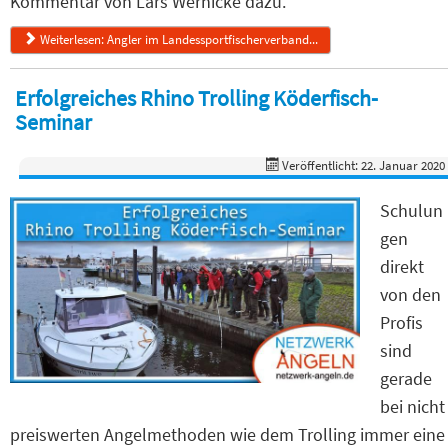
Kommentar von Lars Wernicke dazu.
Weiterlesen: Angler im Landessportfischerverband...
Erfolgreiches Rhino Trolling Köderfisch-
Seminar
Veröffentlicht: 22. Januar 2020
Schulun
gen
direkt
von den
Profis
sind
gerade
bei nicht
preiswerten Angelmethoden wie dem Trolling immer eine