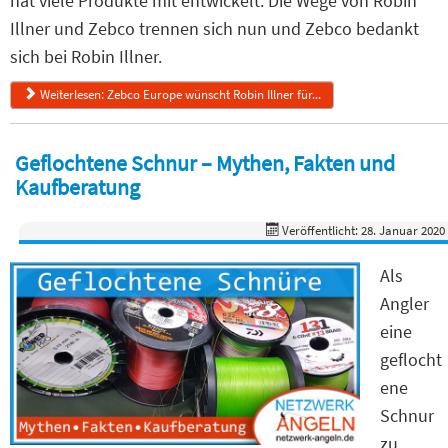
hat viele Produkte mit entwickelt. Die Wege von Robin
Illner und Zebco trennen sich nun und Zebco bedankt
sich bei Robin Illner.
Weiterlesen: Zebco Europe wünscht Robin Illner für...
Geflochtene Schnur – Mythen, Fakten und
Kaufberatung
Veröffentlicht: 28. Januar 2020
Als
Angler
eine
geflocht
ene
Schnur
zu