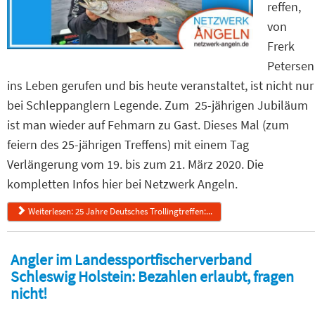
reffen,
von
Frerk
Petersen
ins Leben gerufen und bis heute veranstaltet, ist nicht nur
bei Schleppanglern Legende. Zum 25-jährigen Jubiläum
ist man wieder auf Fehmarn zu Gast. Dieses Mal (zum
feiern des 25-jährigen Treffens) mit einem Tag
Verlängerung vom 19. bis zum 21. März 2020. Die
kompletten Infos hier bei Netzwerk Angeln.
Weiterlesen: 25 Jahre Deutsches Trollingtreffen:...
Angler im Landessportfischerverband
Schleswig Holstein: Bezahlen erlaubt, fragen
nicht!