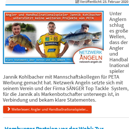
Veröffentlicht: 23. Februar 2020
Unter
Anglern
schlug
es große
Wellen,
dass der
Angler
und
Handbal
lnational
spieler
Jannik Kohlbacher mit Mannschaftskollegen für PETA
Werbung gemacht hat. Netzwerk Angeln setzte sich mit
seinem Verein und der Firma SÄNGER Top Tackle System,
für die Jannik als Markenbotschafter unterwegs ist, in
Verbindung und bekam klare Statementes.
Weiterlesen: Angler und Handballnationalspieler...
Hamburger Parteien vor der Wahl: Zur