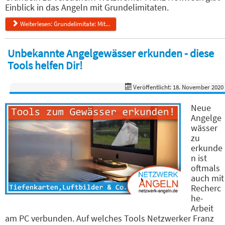
Einblick in das Angeln mit Grundelimitaten.
Weiterlesen: Grundelimitate: Mit...
Unbekannte Angelgewässer erkunden - diese
Tools helfen Dir!
Veröffentlicht: 18. November 2020
Neue
Angelge
wässer
zu
erkunde
n ist
oftmals
auch mit
Recherc
he-
Arbeit
am PC verbunden. Auf welches Tools Netzwerker Franz