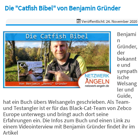
Die "Catfish Bibel" von Benjamin Gründer
Veröffentlicht: 24. November 2020
Benjami
n
Gründer,
der
bekannt
e und
sympath
ische
Welsang
ler und
Guide,
hat ein Buch übers Welsangeln geschrieben. Als Team-
und Testangler ist er für das Black-Cat-Team von Zebco
Europe unterwegs und bringt auch dort seine
Erfahrungen ein. Die Infos zum Buch und einen Link zu
einem Videointerview mit Benjamin Gründer findet ihr im
Artikel