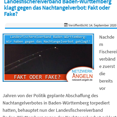
Landesfischereiverband Baden-Württemberg
klagt gegen das Nachtangelverbot: Fakt oder
Fake?
Veröffentlicht: 14. September 2020
Nachde
m
Fischerei
verbänd
e zuerst
die
bereits
vor
Jahren von der Politik geplante Abschaffung des
Nachtangelverbotes in Baden-Württemberg torpediert
hatten, behauptet nun der Landesfischereiverband