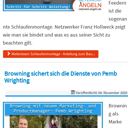
Feedern
ist die
sogenan
nte Schlaufenmontage. Netzwerker Franz Hollweck zeigt
wie man sie bindet und was es aus seiner Sicht zu
beachten gilt.
Weiterlesen: Schlaufenmontage - Anleitung zum Bau...
Browning sichert sich die Dienste von Pemb
Wrighting
Veröffentlicht: 04. November 2020
Brownin
g als
Marke