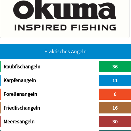
Praktisches Angeln
Raubfischangeln
36
Karpfenangeln
11
Forellenangeln
6
Friedfischangeln
16
Meeresangeln
30