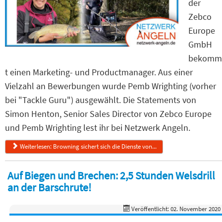
der
Zebco
Europe
GmbH
bekomm
t einen Marketing- und Productmanager. Aus einer
Vielzahl an Bewerbungen wurde Pemb Wrighting (vorher
bei "Tackle Guru") ausgewählt. Die Statements von
Simon Henton, Senior Sales Director von Zebco Europe
und Pemb Wrighting lest ihr bei Netzwerk Angeln.
Weiterlesen: Browning sichert sich die Dienste von...
Auf Biegen und Brechen: 2,5 Stunden Welsdrill
an der Barschrute!
Veröffentlicht: 02. November 2020