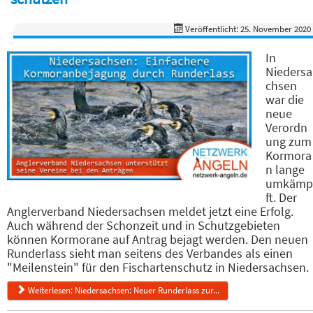
Veröffentlicht: 25. November 2020
In
Niedersa
chsen
war die
neue
Verordn
ung zum
Kormora
n lange
umkämp
ft. Der
Anglerverband Niedersachsen meldet jetzt eine Erfolg.
Auch während der Schonzeit und in Schutzgebieten
können Kormorane auf Antrag bejagt werden. Den neuen
Runderlass sieht man seitens des Verbandes als einen
"Meilenstein" für den Fischartenschutz in Niedersachsen.
Weiterlesen: Niedersachsen: Neuer Runderlass zur...