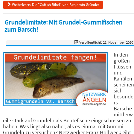
Weiterlesen: Die "Catfish Bibel" von Benjamin Gründer
Grundelimitate: Mit Grundel-Gummifischen
zum Barsch!
Veröffentlicht: 21. November 2020
In den
großen
Flüssen
und
Kanälen
scheinen
sich
besonde
rs
Barsche
mittlerw
eile stark auf Grundeln als Beutefische eingeschossen zu
haben. Was liegt also näher, als es einmal mit Gummi-
Grundeln zu versuchen? Netzwerker Franz Hollweck gibt