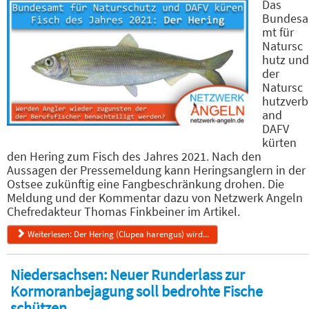
Das
Bundesa
mt für
Natursc
hutz und
der
Natursc
hutzverb
and
DAFV
kürten
den Hering zum Fisch des Jahres 2021. Nach den
Aussagen der Pressemeldung kann Heringsanglern in der
Ostsee zukünftig eine Fangbeschränkung drohen. Die
Meldung und der Kommentar dazu von Netzwerk Angeln
Chefredakteur Thomas Finkbeiner im Artikel.
Weiterlesen: Der Hering (Clupea harengus) wird...
Niedersachsen: Neuer Runderlass zur
Kormoranbejagung soll bedrohte Fische
schützen