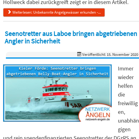
Hollweck dabei zurückgreift zeigt er in diesem Artikel.
Weiterlesen: Unbekannte Angelgewässer erkunden -...
Seenotretter aus Laboe bringen abgetriebenen
Angler in Sicherheit
Veröffentlicht: 15. November 2020
Immer
wieder
helfen
die
freiwillig
en,
unabhän
gigen
und rein spendenfinanzierten Seenotretter der DGzRS an