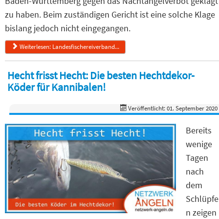
Baden-Württemberg gegen das Nachtangelverbot geklagt
zu haben. Beim zuständigen Gericht ist eine solche Klage
bislang jedoch nicht eingegangen.
Weiterlesen: Landesfischereiverband...
Hecht frisst Hecht: Die besten Hechtdekor-
Köder für Kannibalen!
Veröffentlicht: 01. September 2020
Bereits
wenige
Tagen
nach
dem
Schlüpfe
n zeigen