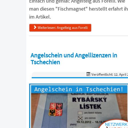
Einfach und genial: Angelteig aus Forelli. Wie
man diesen "Fischmagnet" herstellt erfahrt ih
im Artikel.
Weiterlesen: Angelteig aus Forelli
Angelschein und Angellizenzen in
Tschechien
Veröffentlicht: 12. April