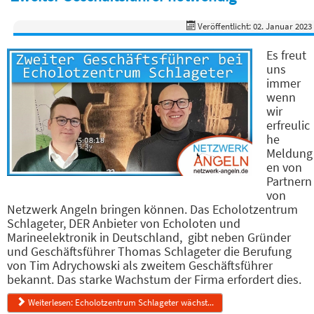
Veröffentlicht: 02. Januar 2023
Es freut
uns
immer
wenn
wir
erfreulic
he
Meldung
en von
Partnern
von
Netzwerk Angeln bringen können. Das Echolotzentrum
Schlageter, DER Anbieter von Echoloten und
Marineelektronik in Deutschland, gibt neben Gründer
und Geschäftsführer Thomas Schlageter die Berufung
von Tim Adrychowski als zweitem Geschäftsführer
bekannt. Das starke Wachstum der Firma erfordert dies.
Weiterlesen: Echolotzentrum Schlageter wächst...