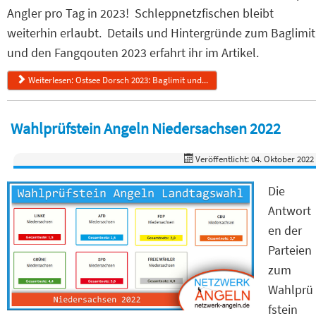
Angler pro Tag in 2023! Schleppnetzfischen bleibt
weiterhin erlaubt. Details und Hintergründe zum Baglimit
und den Fangqouten 2023 erfahrt ihr im Artikel.
Weiterlesen: Ostsee Dorsch 2023: Baglimit und...
Wahlprüfstein Angeln Niedersachsen 2022
Veröffentlicht: 04. Oktober 2022
Die
Antwort
en der
Parteien
zum
Wahlprü
fstein