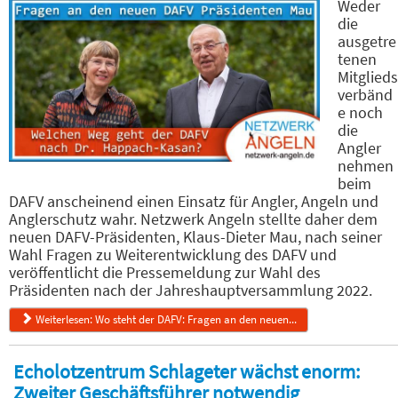
Weder
die
ausgetre
tenen
Mitglieds
verbänd
e noch
die
Angler
nehmen
beim
DAFV anscheinend einen Einsatz für Angler, Angeln und
Anglerschutz wahr. Netzwerk Angeln stellte daher dem
neuen DAFV-Präsidenten, Klaus-Dieter Mau, nach seiner
Wahl Fragen zu Weiterentwicklung des DAFV und
veröffentlicht die Pressemeldung zur Wahl des
Präsidenten nach der Jahreshauptversammlung 2022.
Weiterlesen: Wo steht der DAFV: Fragen an den neuen...
Echolotzentrum Schlageter wächst enorm:
Zweiter Geschäftsführer notwendig