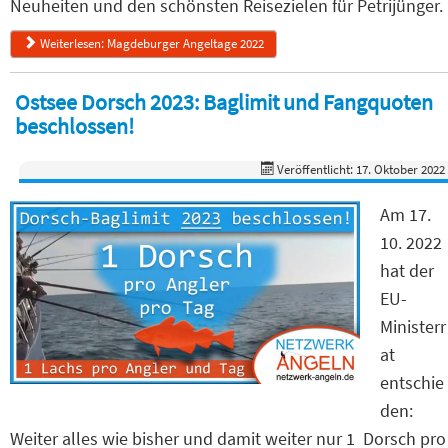
Neuheiten und den schönsten Reisezielen für Petrijünger.
Weiterlesen: Magdeburger Angeltage 2022
Ostsee Dorsch 2023: Baglimit und Fangquoten
beschlossen!
Veröffentlicht: 17. Oktober 2022
Am 17.
10. 2022
hat der
EU-
Ministerr
at
entschie
den:
Weiter alles wie bisher und damit weiter nur 1 Dorsch pro