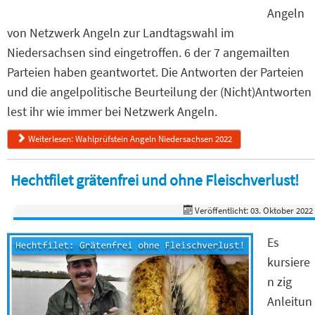
Angeln
von Netzwerk Angeln zur Landtagswahl im
Niedersachsen sind eingetroffen. 6 der 7 angemailten
Parteien haben geantwortet. Die Antworten der Parteien
und die angelpolitische Beurteilung der (Nicht)Antworten
lest ihr wie immer bei Netzwerk Angeln.
Weiterlesen: Wahlprüfstein Angeln Niedersachsen 2022
Hechtfilet grätenfrei und ohne Fleischverlust!
Veröffentlicht: 03. Oktober 2022
Es
kursiere
n zig
Anleitun