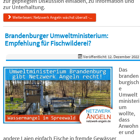
zur gepflegten Diskussion einladen, zu Information und
zur Unterhaltung.
Weiterlesen: Netzwerk Angeln wächst überall -...
Brandenburger Umweltministerium:
Empfehlung für Fischwilderei?
Veröffentlicht: 12. Dezember 2022
Das
branden
burgisch
e
Umwelt
ministeri
um
wollte,
dass
Anwohn
er und
andere Laien einfach Fische in fremde Gewässer