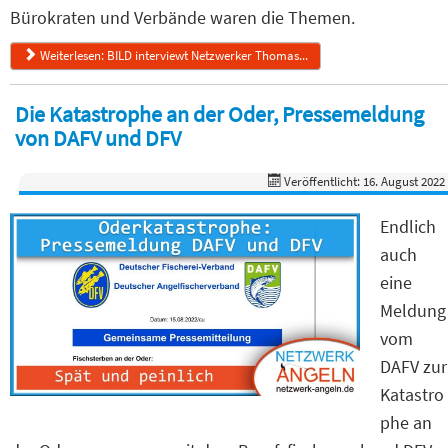
Bürokraten und Verbände waren die Themen.
Weiterlesen: BILD interviewt Netzwerker Thomas...
Die Katastrophe an der Oder, Pressemeldung
von DAFV und DFV
Veröffentlicht: 16. August 2022
Endlich
auch
eine
Meldung
vom
DAFV zur
Katastro
phe an