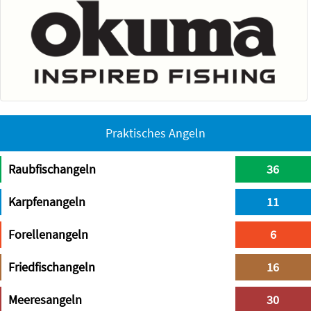
Praktisches Angeln
Raubfischangeln
36
Karpfenangeln
11
Forellenangeln
6
Friedfischangeln
16
Meeresangeln
30